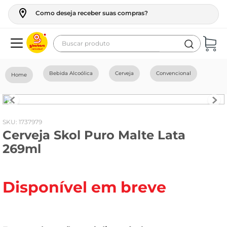
Como deseja receber suas compras?
Buscar produto
Termos mais buscados
Bebida Alcoólica
Cerveja
Convencional
geladeira
maquina lavar
fogao
:
1737979
Cerveja Skol Puro Malte Lata
café
269ml
cerveja
frango
Disponível em breve
vinho
leite
tv