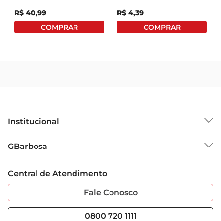
R$
40
,
99
R$
4
,
39
Institucional
Sobre o GBarbosa
GBarbosa
Grupo Cencosud
Trabalhe Conosco
Cartão GBarbosa
Central de Atendimento
Sobre Privacidade
Garantia Estendida
Portal do Fornecedo
Código de Ética
Fale Conosco
Nossas Lojas
Serviços
Cencosud Media
Blog GBarbosa
0800 720 1111