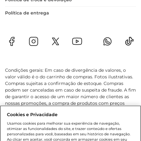
Política de entrega
Condições gerais: Em caso de divergência de valores, o
valor válido é o do carrinho de compras. Fotos ilustrativas.
Compras sujeitas a confirmação de estoque. Compras
podem ser canceladas em caso de suspeita de fraude. A fim
de garantir o acesso de um maior número de clientes as
nossas promoções, a compra de produtos com preços
promocionais poderá ter sua quantidade limitada por
Cookies e Privacidade
cliente. Os preços, ofertas e condições são exclusivos para
o e-commerce e válidos durante o dia de hoje, podendo
Usamos cookies para melhorar sua experiência de navegação,
otimizar as funcionalidades do site, e trazer conteúdo e ofertas
sofrer alterações sem prévia notificação. Proibida a venda
personalizadas para você, baseadas em seu histórico de navegação.
de bebidas alcoólicas para menores de 18 anos, conforme
Ao clicar em aceitar, você concorda em armazenar cookies em seu