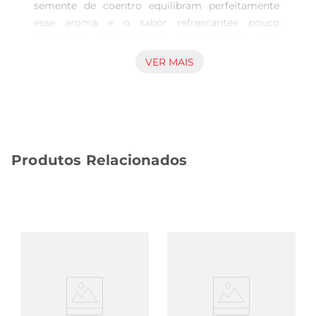
semente de coentro equilibram perfeitamente 
esse aroma e o sabor refrescantee pouco 
adocicado desta cerveja. Experimente com 
saladas temperadas com limão peixes e frutos do 
VER MAIS
mar para harmonizar com este clássico rótulo 
argentino.
Produtos Relacionados