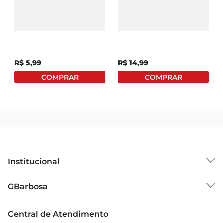
Cerveja Eisenbahn Pale
Cerveja Baden Baden
Ale Lata 350ml
Witbier Garrafa 600ml
R$
5
,
99
R$
14
,
99
Institucional
Sobre o GBarbosa
GBarbosa
Grupo Cencosud
Trabalhe Conosco
Cartão GBarbosa
Central de Atendimento
Sobre Privacidade
Garantia Estendida