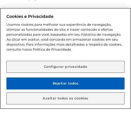
Dúvidas frequentes (FAQ)
Cookies e Privacidade
Política de troca e devolução
Usamos cookies para melhorar sua experiência de navegação,
otimizar as funcionalidades do site, e trazer conteúdo e ofertas
Política de entrega
personalizadas para você, baseadas em seu histórico de navegação.
Ao clicar em aceitar, você concorda em armazenar cookies em seu
dispositivo. Para informações mais detalhadas a respeito de cookies,
consulte nossa Política de Privacidade.
Configurar privacidade
Rejeitar todos
Condições gerais: Em caso de divergência de valores, o
valor válido é o do carrinho de compras. Fotos ilustrativas.
Aceitar todos os cookies
Compras sujeitas a confirmação de estoque. Compras
podem ser canceladas em caso de suspeita de fraude. A fim
de garantir o acesso de um maior número de clientes as
nossas promoções, a compra de produtos com preços
promocionais poderá ter sua quantidade limitada por