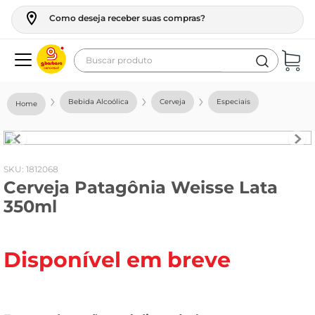
Como deseja receber suas compras?
Buscar produto
Termos mais buscados
Bebida Alcoólica
Cerveja
Especiais
geladeira
maquina lavar
fogao
:
1812068
Cerveja Patagônia Weisse Lata
café
350ml
cerveja
frango
Disponível em breve
vinho
leite
tv