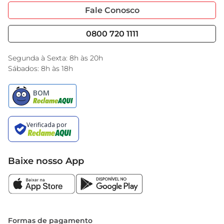
Portal do Fornecedo
Código de Ética
Fale Conosco
Nossas Lojas
Serviços
Cencosud Media
Blog GBarbosa
0800 720 1111
Black Friday
Encarte do Dia
Segunda à Sexta: 8h às 20h
Sábados: 8h às 18h
Baixe nosso App
Formas de pagamento