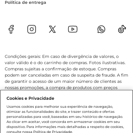
Política de entrega
Condições gerais: Em caso de divergência de valores, o
valor válido é o do carrinho de compras. Fotos ilustrativas.
Compras sujeitas a confirmação de estoque. Compras
podem ser canceladas em caso de suspeita de fraude. A fim
de garantir o acesso de um maior número de clientes as
nossas promoções, a compra de produtos com preços
promocionais poderá ter sua quantidade limitada por
Cookies e Privacidade
cliente. Os preços, ofertas e condições são exclusivos para
o e-commerce e válidos durante o dia de hoje, podendo
Usamos cookies para melhorar sua experiência de navegação,
otimizar as funcionalidades do site, e trazer conteúdo e ofertas
sofrer alterações sem prévia notificação. Proibida a venda
personalizadas para você, baseadas em seu histórico de navegação.
de bebidas alcoólicas para menores de 18 anos, conforme
Ao clicar em aceitar, você concorda em armazenar cookies em seu
Lei n.º 8069/90, art. 81, inciso II (Estatuto da Criança e do
dispositivo. Para informações mais detalhadas a respeito de cookies,
Adolescente). Preços e condições exclusivos para o
consulte nossa Política de Privacidade.