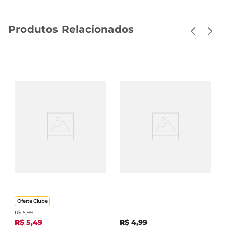
Produtos Relacionados
Cerveja Stella Artois
Cerveja Spaten Munich
Puro Malte Pure Gold
Helles Puro Malte Lata
Lata 350ml
350ml
Oferta Clube
R$
5
,
99
R$
5
,
49
R$
4
,
99