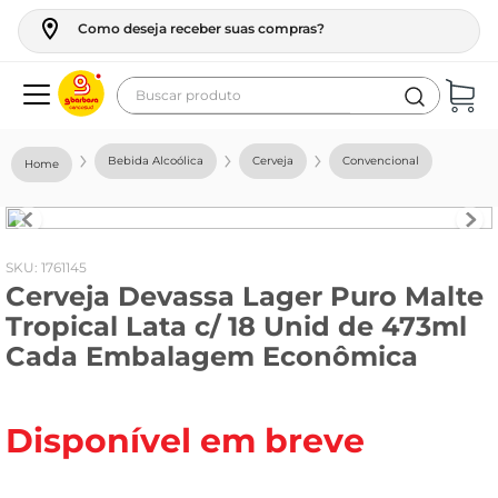
Como deseja receber suas compras?
Buscar produto
Termos mais buscados
Bebida Alcoólica
Cerveja
Convencional
geladeira
maquina lavar
fogao
:
1761145
Cerveja Devassa Lager Puro Malte
café
Tropical Lata c/ 18 Unid de 473ml
cerveja
Cada Embalagem Econômica
frango
leite
Disponível em breve
vinho
leite pó