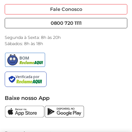
Portal do Fornecedo
Código de Ética
Fale Conosco
Nossas Lojas
Serviços
Cencosud Media
Blog GBarbosa
0800 720 1111
Black Friday
Encarte do Dia
Segunda à Sexta: 8h às 20h
Sábados: 8h às 18h
Baixe nosso App