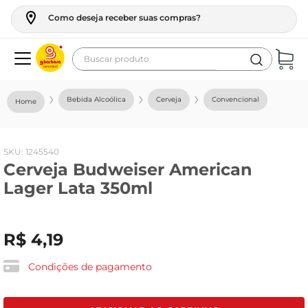
Como deseja receber suas compras?
Buscar produto
Termos mais buscados
Bebida Alcoólica
Cerveja
Convencional
geladeira
maquina lavar
:
1245540
fogao
Cerveja Budweiser American
café
Lager Lata 350ml
cerveja
frango
R$
4
,
19
leite
Condições de pagamento
vinho
leite pó