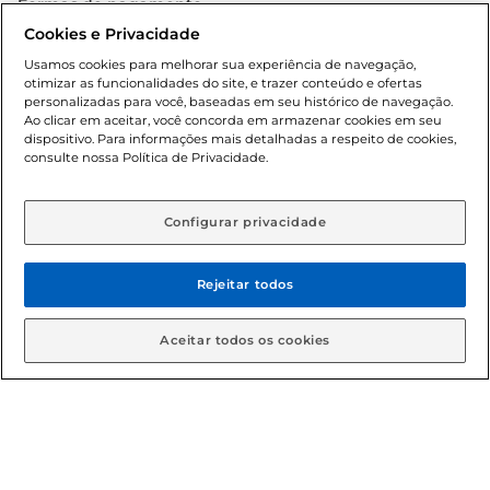
Formas de pagamento
Cookies e Privacidade
Dúvidas frequentes (FAQ)
Usamos cookies para melhorar sua experiência de navegação,
otimizar as funcionalidades do site, e trazer conteúdo e ofertas
Política de troca e devolução
personalizadas para você, baseadas em seu histórico de navegação.
Ao clicar em aceitar, você concorda em armazenar cookies em seu
dispositivo. Para informações mais detalhadas a respeito de cookies,
Política de entrega
consulte nossa Política de Privacidade.
Configurar privacidade
Rejeitar todos
Condições gerais: Em caso de divergência de valores, o
Aceitar todos os cookies
valor válido é o do carrinho de compras. Fotos ilustrativas.
Compras sujeitas a confirmação de estoque. Compras
podem ser canceladas em caso de suspeita de fraude. A fim
de garantir o acesso de um maior número de clientes as
nossas promoções, a compra de produtos com preços
promocionais poderá ter sua quantidade limitada por