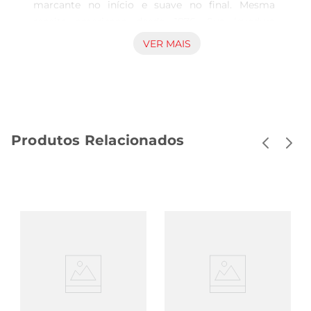
marcante no início e suave no final. Mesma 
receita americana desde 1876. Sua levedura 
própria garante o aroma frutal e a maior 
VER MAIS
refrescância. Demora mais tempo para serfeita, 
maturada com madeira faia beechwood. Isso 
aumenta a atuação das leveduras durante o 
processo de maturação. Harmonização: O sabor 
marcante no começo e suave no final de 
Produtos Relacionados
Budweiser pede que ela harmonize com 
hambúrguer clássico, presunto cozido e mix de 
castanhas. Avaliada como melhor sabor pelo 
consumidor de cerveja brasileiro.