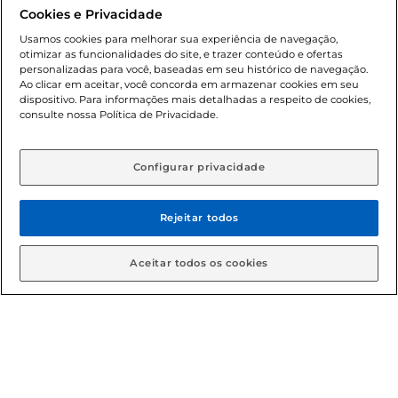
promocionais poderá ter sua quantidade limitada por
Cookies e Privacidade
cliente. Os preços, ofertas e condições são exclusivos para
o e-commerce e válidos durante o dia de hoje, podendo
Usamos cookies para melhorar sua experiência de navegação,
otimizar as funcionalidades do site, e trazer conteúdo e ofertas
sofrer alterações sem prévia notificação. Proibida a venda
personalizadas para você, baseadas em seu histórico de navegação.
de bebidas alcoólicas para menores de 18 anos, conforme
Ao clicar em aceitar, você concorda em armazenar cookies em seu
Lei n.º 8069/90, art. 81, inciso II (Estatuto da Criança e do
dispositivo. Para informações mais detalhadas a respeito de cookies,
Adolescente). Preços e condições exclusivos para o
consulte nossa Política de Privacidade.
www.gbarbosa.com.br
, podendo sofrer alterações sem
aviso prévio. O valor mínimo para as compras on-line é de
R$ 80,00.
Configurar privacidade
Rejeitar todos
© 2026 Copyright. Todos os direitos
reservados Gbarbosa.
Aceitar todos os cookies
Cencosud Brasil Comercial SA.CNPJ sob n° 39.346.861/0350-38 .
Sediada na Av. das Nações Unidas, 12.995, 21º andar, CEP:
04.578-000, Bairro Brooklin Paulista, na cidade de São Paulo -
SP.