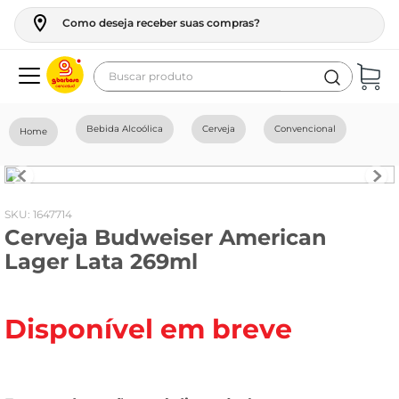
Como deseja receber suas compras?
Buscar produto
Termos mais buscados
Bebida Alcoólica
Cerveja
Convencional
geladeira
maquina lavar
fogao
:
1647714
Cerveja Budweiser American
café
Lager Lata 269ml
cerveja
frango
Disponível em breve
leite
vinho
leite pó