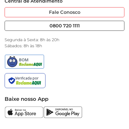
Central de Atendimento
Sobre Privacidade
Garantia Estendida
Portal do Fornecedo
Código de Ética
Fale Conosco
Nossas Lojas
Serviços
Cencosud Media
Blog GBarbosa
0800 720 1111
Black Friday
Encarte do Dia
Segunda à Sexta: 8h às 20h
Sábados: 8h às 18h
Baixe nosso App