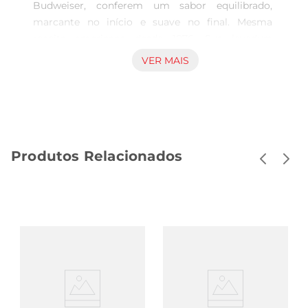
Budweiser, conferem um sabor equilibrado, 
marcante no início e suave no final. Mesma 
receita americana desde 1876. Sua levedura 
própria garante o aroma frutal e a maior 
VER MAIS
refrescância. Demora mais tempo para serfeita, 
maturada com madeira faia beechwood. Isso 
aumenta a atuação das leveduras durante o 
processo de maturação. Harmonização: O sabor 
marcante no começo e suave no final de 
Produtos Relacionados
Budweiser pede que ela harmonize com 
hambúrguer clássico, presunto cozido e mix de 
castanhas. Avaliada como melhor sabor pelo 
consumidor de cerveja brasileiro.