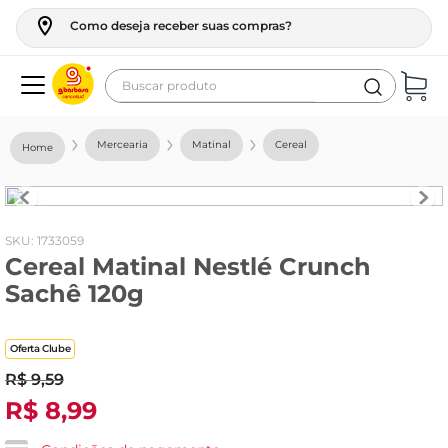
Como deseja receber suas compras?
Buscar produto
Termos mais buscados
Mercearia
Matinal
Cereal
geladeira
maquina lavar
fogao
:
1733059
Cereal Matinal Nestlé Crunch
café
Sachê 120g
cerveja
frango
Oferta Clube
leite
R$
9
,
59
R$
8
,
99
vinho
leite pó