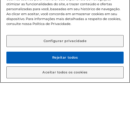
otimizar as funcionalidades do site, e trazer conteúdo e ofertas
Política de troca e devolução
personalizadas para você, baseadas em seu histórico de navegação.
Ao clicar em aceitar, você concorda em armazenar cookies em seu
dispositivo. Para informações mais detalhadas a respeito de cookies,
Política de entrega
consulte nossa Política de Privacidade.
Configurar privacidade
Rejeitar todos
Condições gerais: Em caso de divergência de valores, o
Aceitar todos os cookies
valor válido é o do carrinho de compras. Fotos ilustrativas.
Compras sujeitas a confirmação de estoque. Compras
podem ser canceladas em caso de suspeita de fraude. A fim
de garantir o acesso de um maior número de clientes as
nossas promoções, a compra de produtos com preços
promocionais poderá ter sua quantidade limitada por
cliente. Os preços, ofertas e condições são exclusivos para
o e-commerce e válidos durante o dia de hoje, podendo
sofrer alterações sem prévia notificação. Proibida a venda