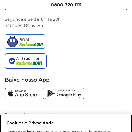
Cencosud Media
Blog GBarbosa
0800 720 1111
Black Friday
Encarte do Dia
Segunda à Sexta: 8h às 20h
Sábados: 8h às 18h
Baixe nosso App
Formas de pagamento
Cookies e Privacidade
Dúvidas frequentes (FAQ)
Usamos cookies para melhorar sua experiência de navegação,