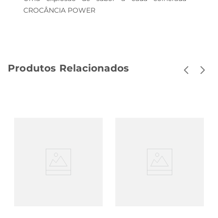
CROCÂNCIA POWER
Produtos Relacionados
Cereal Matinal Nescau
Cereal Matinal Nescau
Caixa Embalagem Mais
Duo 210g
Econômica 770g