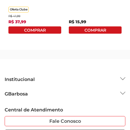
Oferta Clube
R$
41
,
99
R$
37
,
99
R$
15
,
99
Institucional
Sobre o GBarbosa
GBarbosa
Grupo Cencosud
Trabalhe Conosco
Cartão GBarbosa
Central de Atendimento
Sobre Privacidade
Garantia Estendida
Portal do Fornecedo
Código de Ética
Fale Conosco
Nossas Lojas
Serviços