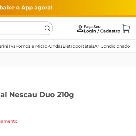
baixe o App agora!
rini
TVs
Fornos e Micro-Ondas
Eletroportáteis
Ar Condicionado
nal Nescau Duo 210g
agamento