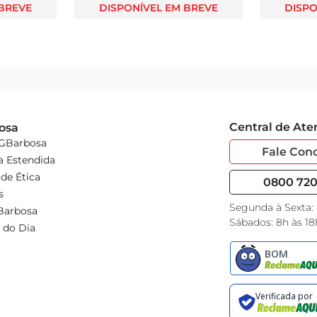
 BREVE
DISPONÍVEL EM BREVE
DISPO
Central de At
osa
 GBarbosa
Fale Con
a Estendida
de Ética
0800 720 
s
Segunda à Sexta:
Barbosa
Sábados: 8h às 18
 do Dia