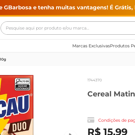
e GBarbosa e tenha muitas vantagens! É Grátis, 
Pesquise aqui por produto e/ou marca...
Termos mais buscados
Marcas Exclusivas
Produtos Pe
geladeira
210g
maquina lavar
fogao
1744370
café
Cereal Mati
cerveja
frango
leite
Condições de p
vinho
R$
15
,
99
leite pó