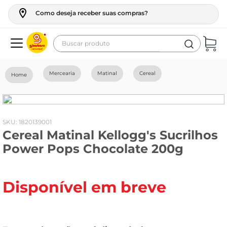
Como deseja receber suas compras?
Buscar produto
Termos mais buscados
Mercearia
Matinal
Cereal
geladeira
maquina lavar
fogao
:
1820139001
Cereal Matinal Kellogg's Sucrilhos
café
Power Pops Chocolate 200g
cerveja
frango
Disponível em breve
vinho
leite
tv