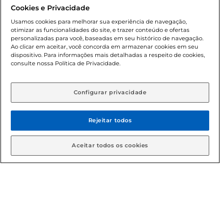
promocionais poderá ter sua quantidade limitada por
Cookies e Privacidade
cliente. Os preços, ofertas e condições são exclusivos para
o e-commerce e válidos durante o dia de hoje, podendo
Usamos cookies para melhorar sua experiência de navegação,
otimizar as funcionalidades do site, e trazer conteúdo e ofertas
sofrer alterações sem prévia notificação. Proibida a venda
personalizadas para você, baseadas em seu histórico de navegação.
de bebidas alcoólicas para menores de 18 anos, conforme
Ao clicar em aceitar, você concorda em armazenar cookies em seu
Lei n.º 8069/90, art. 81, inciso II (Estatuto da Criança e do
dispositivo. Para informações mais detalhadas a respeito de cookies,
Adolescente). Preços e condições exclusivos para o
consulte nossa Política de Privacidade.
www.gbarbosa.com.br
, podendo sofrer alterações sem
aviso prévio. O valor mínimo para as compras on-line é de
R$ 80,00.
Configurar privacidade
Rejeitar todos
© 2026 Copyright. Todos os direitos
reservados Gbarbosa.
Aceitar todos os cookies
Cencosud Brasil Comercial SA.CNPJ sob n° 39.346.861/0350-38 .
Sediada na Av. das Nações Unidas, 12.995, 21º andar, CEP:
04.578-000, Bairro Brooklin Paulista, na cidade de São Paulo -
SP.