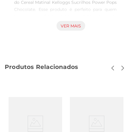
do Cereal Matinal Kelloggs Sucrilhos Power Pops 
Chocolate. Esse produto é perfeito para quem 
busca uma refeição rápida e nutritiva, trazendo 
uma explosão de sabor a cada colherada.

VER MAIS
Quantidade ideal para iniciar o dia Com 
embalagem de 200g, o Cereal Matinal Kelloggs é 
ideal para o consumo diário, proporcionando 
porções suficientes para o café da manhã ou 
lanches ao longo do dia. Sua apresentação 
Produtos Relacionados
prática permite fácil armazenamento e consumo, 
sendo uma opção versátil para diferentes 
ocasiões.

Sabor irresistível O grande destaque dos 
Sucrilhos Power Pops Chocolate é o equilíbrio 
perfeito entre crocância e sabor. Com um 
delicioso toque de chocolate, ele transforma uma 
refeição comum em um momento especial, ideal 
para agradar tanto crianças quanto adultos. É 
uma ótima escolha para começar o dia com 