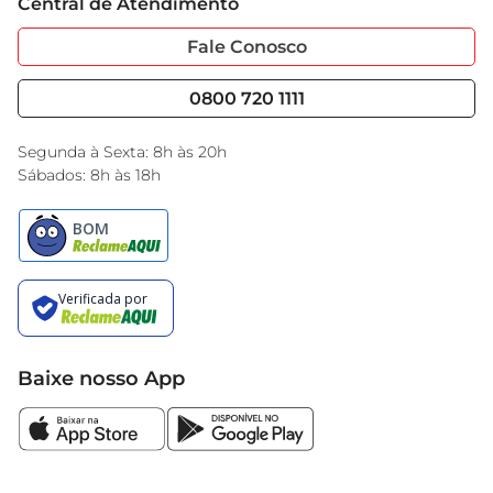
Central de Atendimento
Sobre Privacidade
Garantia Estendida
Portal do Fornecedo
Código de Ética
Fale Conosco
Nossas Lojas
Serviços
Cencosud Media
Blog GBarbosa
0800 720 1111
Black Friday
Encarte do Dia
Segunda à Sexta: 8h às 20h
Sábados: 8h às 18h
Baixe nosso App