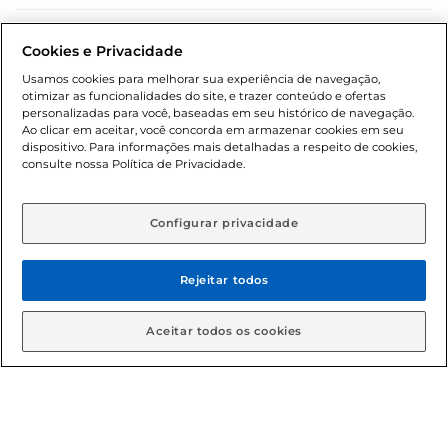
Dúvidas frequentes (FAQ)
Cookies e Privacidade
Política de troca e devolução
Usamos cookies para melhorar sua experiência de navegação,
otimizar as funcionalidades do site, e trazer conteúdo e ofertas
Política de entrega
personalizadas para você, baseadas em seu histórico de navegação.
Ao clicar em aceitar, você concorda em armazenar cookies em seu
dispositivo. Para informações mais detalhadas a respeito de cookies,
consulte nossa Política de Privacidade.
Configurar privacidade
Rejeitar todos
Condições gerais: Em caso de divergência de valores, o
valor válido é o do carrinho de compras. Fotos ilustrativas.
Aceitar todos os cookies
Compras sujeitas a confirmação de estoque. Compras
podem ser canceladas em caso de suspeita de fraude. A fim
de garantir o acesso de um maior número de clientes as
nossas promoções, a compra de produtos com preços
promocionais poderá ter sua quantidade limitada por
cliente. Os preços, ofertas e condições são exclusivos para