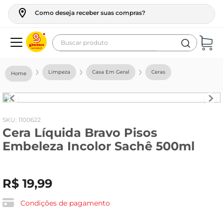
Como deseja receber suas compras?
Buscar produto
Termos mais buscados
Limpeza
Casa Em Geral
Ceras
geladeira
maquina lavar
fogao
:
1100622
Cera Líquida Bravo Pisos
café
Embeleza Incolor Sachê 500ml
cerveja
frango
R$
19
,
99
leite
vinho
Condições de pagamento
leite pó