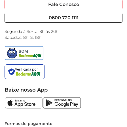
Portal do Fornecedo
Código de Ética
Fale Conosco
Nossas Lojas
Serviços
Cencosud Media
Blog GBarbosa
0800 720 1111
Black Friday
Encarte do Dia
Segunda à Sexta: 8h às 20h
Sábados: 8h às 18h
Baixe nosso App
Formas de pagamento