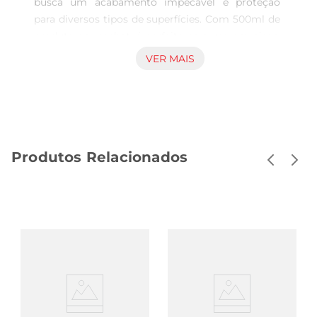
busca um acabamento impecável e proteção 
para diversos tipos de superfícies. Com 500ml de 
produto em sachet, é perfeita para uso em pisos, 
móveis e objetos de decoração, proporcionando 
VER MAIS
um brilho duradouro e uma camada de proteção 
contra sujeira e desgaste. Sua fórmula foi 
especialmente desenvolvida para oferecer 
resultados eficazes, tornandose uma aliada 
indispensável na limpeza e manutenção do lar.

Produtos Relacionados
Fácil Aplicação e Resultados Imediatos  

A aplicação da Cera Líquida Bravo é simples e 
prática. Basta agitar o sachet, aplicar uma 
quantidade adequada sobre a superfície desejada 
e espalhar com um pano limpo e seco. O 
resultado é um brilho intenso e uma proteção 
que realça a beleza dos materiais. Ideal para 
quem valoriza a eficiência e a agilidade na hora 
de cuidar do ambiente.

Proteção e Durabilidade  
