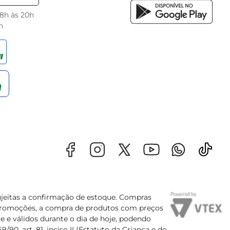
 8h às 20h
h
sujeitas a confirmação de estoque. Compras
s promoções, a compra de produtos com preços
e e válidos durante o dia de hoje, podendo
90, art. 81, inciso II (Estatuto da Criança e do