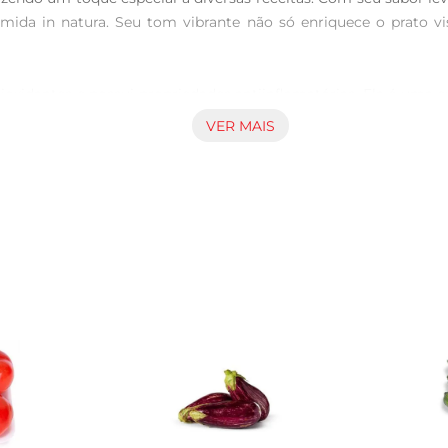
mida in natura. Seu tom vibrante não só enriquece o prato v
ioxidantes e possui propriedades antiinflamatórias. Ela é uma e
ganês, que contribui para a saúde óssea. Incorporar a cebola ro
VER MAIS
também mais nutritivas.

imente cortála em fatias finas e adicionála a saladas frescas, 
crocante especial. Se preferir, você pode caramelizála para i
 local fresco e seco, longe da luz direta. Evite armazenála na 
, mantendo suas propriedades e sabor intactos.

a despensa. Com seu sabor único e benefícios à saúde, elaé a e