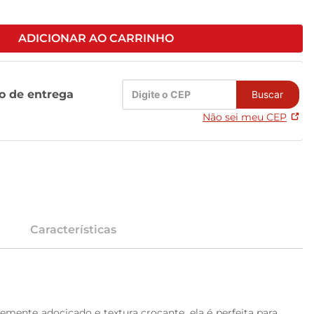
ADICIONAR AO CARRINHO
zo de entrega
Buscar
Não sei meu CEP
Características
emente adocicado e textura crocante, ela é perfeita para 