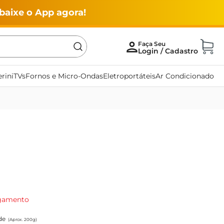
baixe o App agora!
rini
TVs
Fornos e Micro-Ondas
Eletroportáteis
Ar Condicionado
agamento
de
(Aprox. 200g)