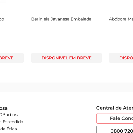
do
Berinjela Javanesa Embalada
Abóbora M
 BREVE
DISPONÍVEL EM BREVE
DISPO
Central de At
osa
 GBarbosa
Fale Con
a Estendida
de Ética
0800 720 