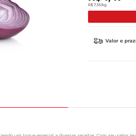
R$
7
,
35
/kg
tv
Valor e pra
razendo um toque especial a diversas receitas. Com seu sabor lev