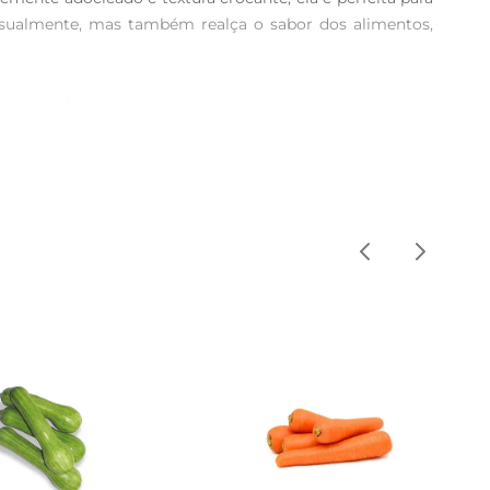
isualmente, mas também realça o sabor dos alimentos, 
xcelente fonte de vitaminas e minerais, como a vitamina 
xa na sua dieta pode trazer diversos benefícios à saúde, 
onde seu sabor adocicado pode brilhar. Ela também é uma 
ntensificar seu sabor e usar como acompanhamento para 
geladeira,pois a umidade pode afetar sua textura. Quando 
scolha ideal para quem busca qualidade e frescor em suas 