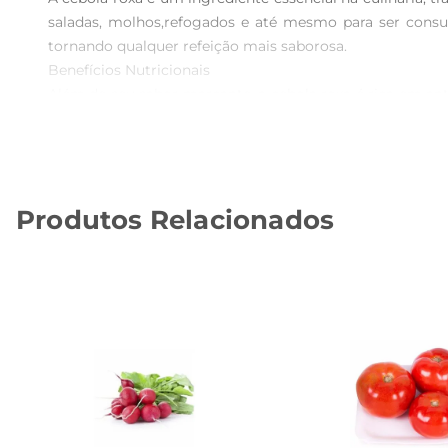
saladas, molhos,refogados e até mesmo para ser consu
tornando qualquer refeição mais saborosa.

Benefícios Nutricionais  

Além de seu sabor marcante, a cebola roxa é rica em ant
C, que ajuda a fortalecer o sistema imunológico, e o man
tornando suas refeições não apenas mais gostosas, mas 
Dicas de Uso 

Para aproveitar ao máximo o sabor da cebola roxa, exper
Produtos Relacionados
ótima adição a sanduíches e wraps, proporcionando um 
carnes ou em pizzas.

Conservação e Armazenamento

Para garantir a frescura da cebola roxa, armazenea em um
bem conservada, a cebola roxa pode durar várias semanas
A cebola roxa é um ingrediente que não pode faltar na su
preparações culinárias.