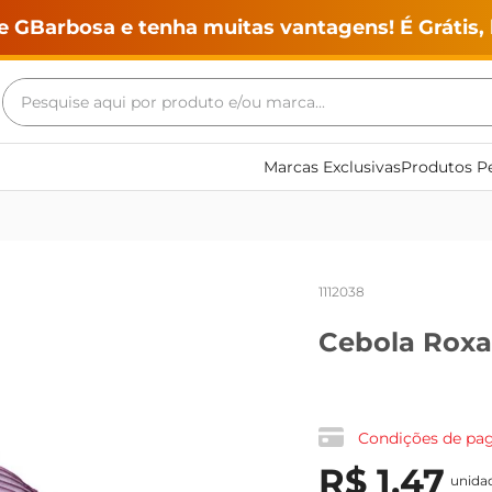
e GBarbosa e tenha muitas vantagens! É Grátis, 
Pesquise aqui por produto e/ou marca...
Termos mais buscados
Marcas Exclusivas
Produtos Pe
geladeira
maquina lavar
fogao
1112038
café
Cebola Roxa
cerveja
frango
leite
Condições de p
vinho
R$
1
,
47
unida
leite pó