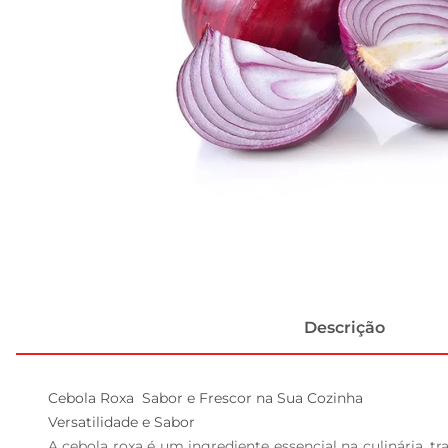
Descrição
Cebola Roxa  Sabor e Frescor na Sua Cozinha

Versatilidade e Sabor  

A cebola roxa é um ingrediente essencial na culinária, t