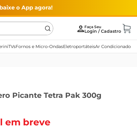
baixe o App agora!
rini
TVs
Fornos e Micro-Ondas
Eletroportáteis
Ar Condicionado
ro Picante Tetra Pak 300g
l em breve