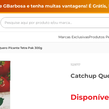
e GBarbosa e tenha muitas vantagens! É Grátis, 
Pesquise aqui por produto e/ou marca...
Termos mais buscados
Marcas Exclusivas
Produtos Pe
geladeira
uero Picante Tetra Pak 300g
maquina lavar
fogao
1129717
café
Catchup Que
cerveja
frango
leite
Disponíve
vinho
leite pó