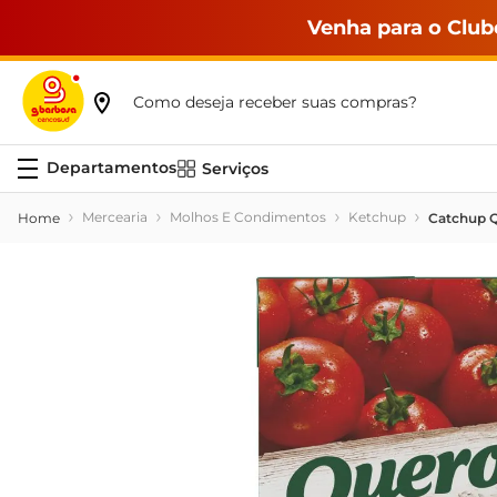
Venha para o Club
Como deseja receber suas compras?
Serviços
Mercearia
Molhos E Condimentos
Ketchup
Catchup Q