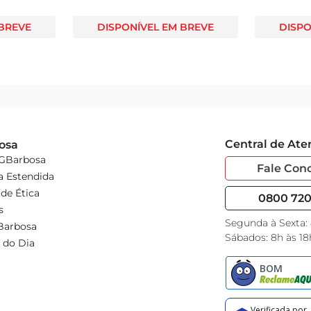
 BREVE
DISPONÍVEL EM BREVE
DISPO
Central de At
osa
 GBarbosa
Fale Con
a Estendida
de Ética
0800 720 
s
Segunda à Sexta:
Barbosa
Sábados: 8h às 18
 do Dia