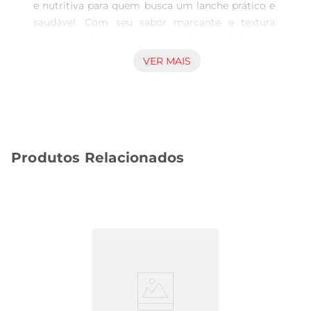
e nutritiva para quem busca um lanche prático e 
saudável. Com seu sabor marcante e textura 
crocante, ela se torna a escolha perfeita para 
acompanhar o dia a dia, seja como um petisco 
VER MAIS
entre as refeições ou como ingrediente em 
receitas variadas. Além de ser uma excelente 
fonte de energia, é rica em nutrientes essenciais 
que contribuem para uma alimentação 
equilibrada.

Produtos Relacionados
Benefícios Nutricionais  

As castanhas de caju são conhecidas por suas 
propriedades benéficas à saúde. Elas são ricas em 
gorduras saudáveis, proteínas e minerais como 
zinco, magnésio e ferro. Esses nutrientes são 
importantes para o funcionamento adequado do 
organismo, ajudando na manutenção da saúde 
do coração, no fortalecimento do sistema 
imunológico e na promoção de uma pele 
saudável. Incorporar a castanha de caju torrada à 