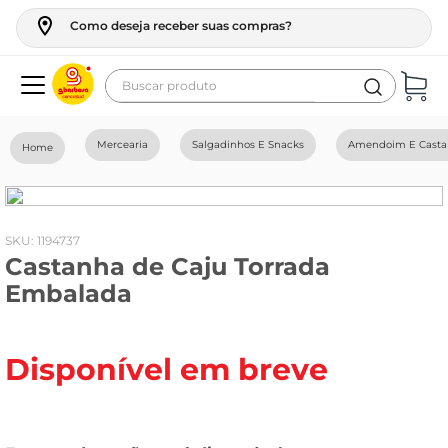
Como deseja receber suas compras?
Buscar produto
Termos mais buscados
Mercearia
Salgadinhos E Snacks
Amendoim E Cast
geladeira
maquina lavar
fogao
:
1194737
Castanha de Caju Torrada
café
Embalada
cerveja
frango
Disponível em breve
leite
vinho
leite pó