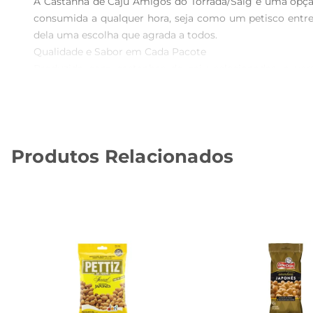
A Castanha de Caju Amigos do Torrada/Salg é uma opção 
consumida a qualquer hora, seja como um petisco entre
dela uma escolha que agrada a todos.

Qualidade e Sabor em Cada Pacote  

Produzida com castanhas de caju selecionadas, a vers
cuidadosamente embalada para garantir frescor e qualid
quem busca opções de snacks que não apenas saciam a 
Benefícios Nutricionais  

As castanhas de caju são conhecidas por serem ricas em 
Produtos Relacionados
ferro. Incorporar a Castanha de Caju Amigos do Torrada/S
disso, são uma opção de lanche que pode ajudar a manter
Versatilidade na Cozinha  

Além de serem deliciosas sozinhas, as castanhas de caju 
até mesmo como ingrediente em receitasde bolos e torta
especial.