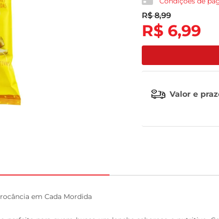
Condições de p
R$
8
,
99
tv
R$
6
,
99
Valor e pra
Crocância em Cada Mordida
