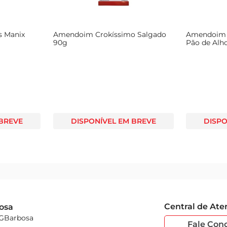
 Manix
Amendoim Crokíssimo Salgado
Amendoim 
90g
Pão de Alh
 BREVE
DISPONÍVEL EM BREVE
DISPO
Central de At
osa
 GBarbosa
Fale Con