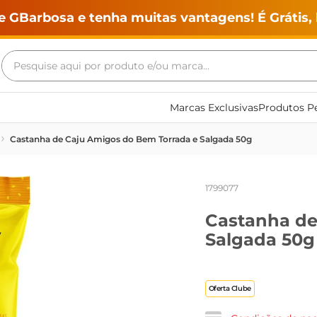
e GBarbosa e tenha muitas vantagens! É Grátis, 
Pesquise aqui por produto e/ou marca...
Termos mais buscados
Marcas Exclusivas
Produtos Pe
geladeira
Castanha de Caju Amigos do Bem Torrada e Salgada 50g
maquina lavar
fogao
1799077
café
Castanha de
cerveja
Salgada 50g
frango
leite
Oferta Clube
vinho
leite pó