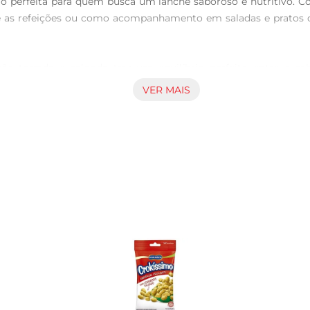
perfeita para quem busca um lanche saboroso e nutritivo. Com
 as refeições ou como acompanhamento em saladas e pratos dive
ão torrada e salgada traz um equilíbrio perfeito entre o sa
ade, permitindo que você desfrute de um lanche prático e sab
VER MAIS
fome, mas também proporcionam prazer ao paladar.

nutrientes essenciais. Elas são uma excelente fonte de gorduras
alg à sua dieta pode contribuir para a saúde do coração e auxili
 a energia ao longo do dia, ideal para quem temuma rotina agit
podem ser utilizadas de diversas maneiras na culinária. Experim
s. Sua versatilidade permite que você crie pratos saborosos 