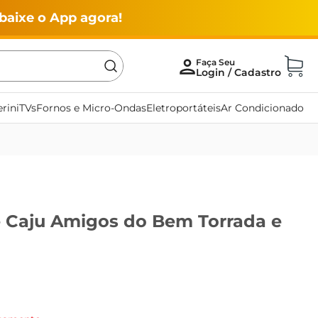
baixe o App agora!
rini
TVs
Fornos e Micro-Ondas
Eletroportáteis
Ar Condicionado
 Caju Amigos do Bem Torrada e