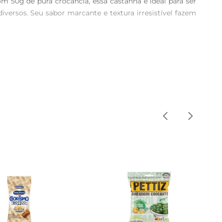
 50g de pura crocância, essa castanha é ideal para ser 
rsos. Seu sabor marcante e textura irresistível fazem 
bor natural do fruto e o toque do sal. Cada porção é 
oroso sempre que desejar. É uma ótima alternativa para 
 saudáveis, proteínas e minerais como zinco, magnésio e 
ar na manutenção de níveis saudáveis de colesterol. Além 
ada.

ente adicionálas a granolas, misturas de frutas secas ou 
e nutritivos, enriquecendo suas refeições com um toque 