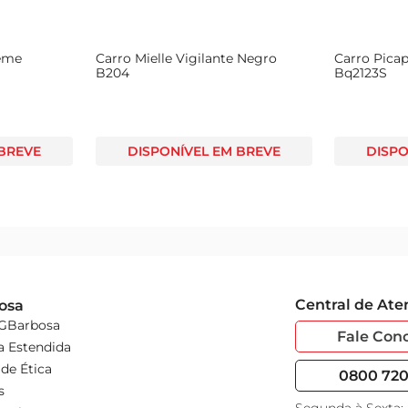
reme
Carro Mielle Vigilante Negro
Carro Pica
B204
Bq2123S
 BREVE
DISPONÍVEL EM BREVE
DISPO
Central de At
osa
 GBarbosa
Fale Con
a Estendida
de Ética
0800 720 
s