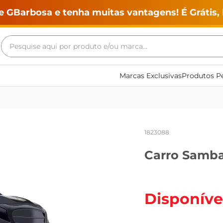
e GBarbosa e tenha muitas vantagens! É Grátis, 
Pesquise aqui por produto e/ou marca...
Termos mais buscados
Marcas Exclusivas
Produtos Pe
geladeira
maquina lavar
fogao
1823088
café
Carro Samba
cerveja
frango
leite
Disponíve
vinho
leite pó