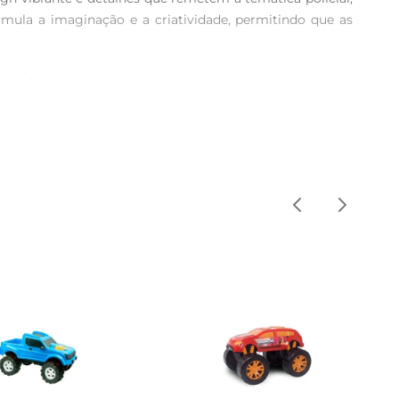
imula a imaginação e a criatividade, permitindo que as 
as são feitas paraproporcionar uma movimentação suave, 
amento que destaca suas cores e detalhes, tornandoo um 
 Ele não apenas entretém, mas também contribui para o 
o. Adicione este carro à sua coleção e preparese para 