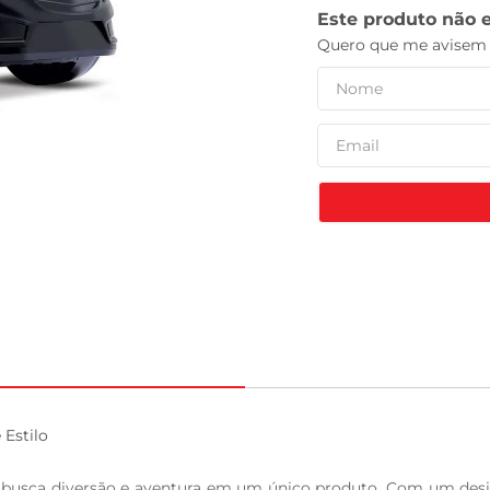
tv
stilo

busca diversão e aventura em um único produto. Com um design