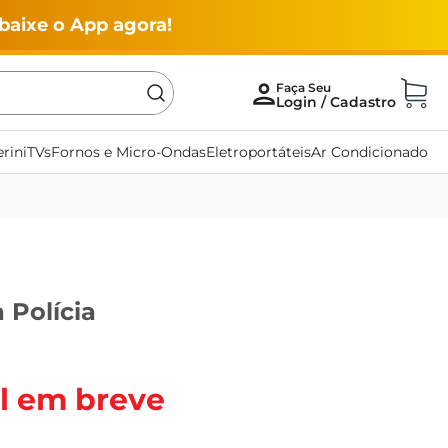
baixe o App agora!
rini
TVs
Fornos e Micro-Ondas
Eletroportáteis
Ar Condicionado
 Polícia
l em breve