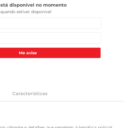
Me avise
Características
 vibrante e detalhes que remetem à temática policial, 