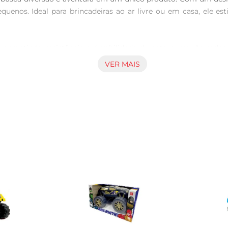
uenos. Ideal para brincadeiras ao ar livre ou em casa, ele est
, garantindo resistência e durabilidade durante o uso. As rod
s superfícies. Além disso, o Carro SambaPolícia possui um acab
VER MAIS
a e diversão, o Carro Samba Polícia é uma escolha acertada.
vendo brincadeiras que estimulam a interação e a socializaçã