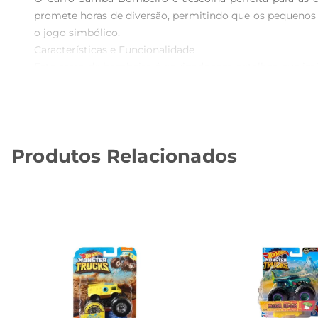
promete horas de diversão, permitindo que os pequenos 
o jogo simbólico.

Características e Funcionalidade  

Este carro de bombeiro é equipadocom detalhes que imita
proporcionando uma experiência de brincadeira mais autên
diário.

Segurança em Primeiro Lugar  

Pensando na segurança dos pequenos, o Carro Samba Bo
Produtos Relacionados
brinquedoideal para crianças a partir de 3 anos, proporci
Estimula o Aprendizado e a Socialização 

Brincar com o Carro Samba Bombeiro também é uma excele
aprendem sobre trabalho em equipe e a importância de aj
Especificações Técnicas  

 Dimensões: 30 cm de comprimento, 12 cm de largura e 15 cm de altura  

 Peso: 500 g  

 Idade recomendada: A partir de 3 anos  

 Material: Plástico resistente e seguro  

O Carro Samba Bombeiro é mais do que um simples bri