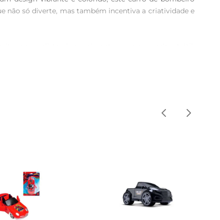
 não só diverte, mas também incentiva a criatividade e 
 sons realistas, luzes piscantes e uma escada retrátil, 
s, e foi projetada para ser resistente, suportando o uso 
as arredondadas, evitando riscos durante o uso. É um 
ciais. Ao criar histórias e interagir com amigos, elas 
o desenvolvimento emocional e social dos pequenos.
