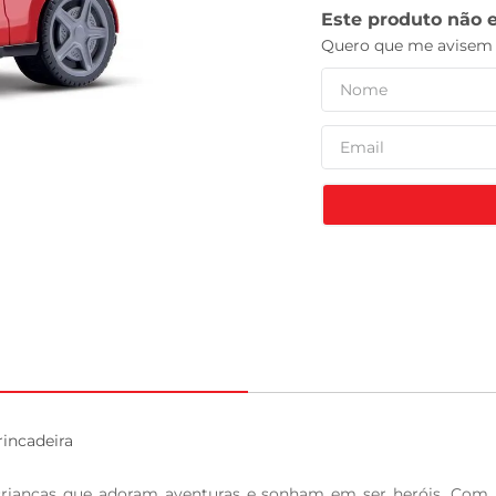
tv
ncadeira

rianças que adoram aventuras e sonham em ser heróis. Com u