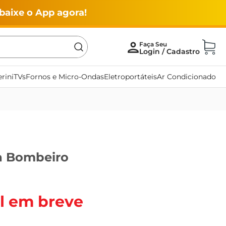
baixe o App agora!
rini
TVs
Fornos e Micro-Ondas
Eletroportáteis
Ar Condicionado
a Bombeiro
l em breve