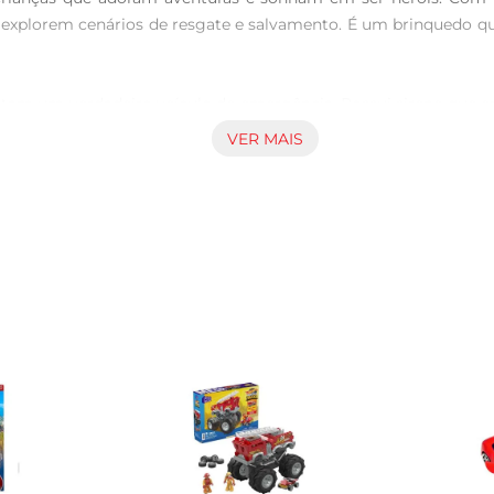
explorem cenários de resgate e salvamento. É um brinquedo que
m um verdadeiro veículo de emergência. Possui sirene que emite
tica. A estrutura é leve, facilitando o manuseio pelas criança
VER MAIS
mbeiro é fabricado com materiais não tóxicos e possui bord
onando uma brincadeira segura e divertida.

nte oportunidade para as crianças desenvolverem habilidades so
udar os outros. Este brinquedo é uma ferramenta valiosa para 
nquedo