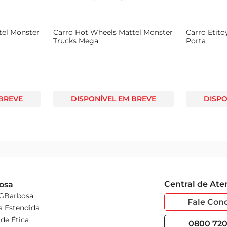
Hot Wheels Mattel Mega
Carro Kendy Turbo Med Police
ue GHR48
Federal Azul
ISPONÍVEL EM BREVE
DISPONÍVEL EM BREVE
Central de At
osa
 GBarbosa
Fale Con
a Estendida
de Ética
0800 720 