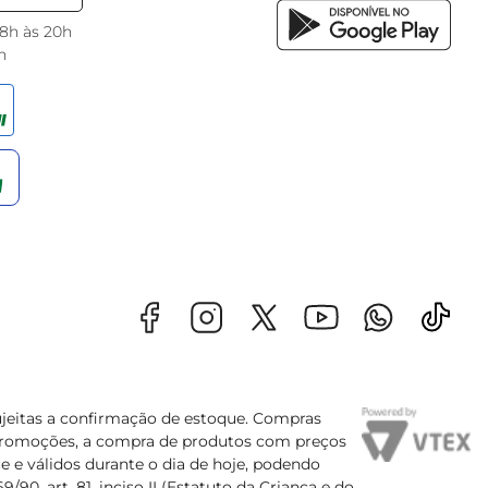
 8h às 20h
h
sujeitas a confirmação de estoque. Compras
s promoções, a compra de produtos com preços
e e válidos durante o dia de hoje, podendo
90, art. 81, inciso II (Estatuto da Criança e do