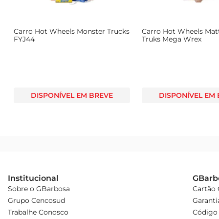
 Samba Toys
Pista Hot Wheels Mattel Ataque
Pista 
do Morcego HTN78
Reboq
DISPONÍVEL EM BREVE
D
Institucional
GBarb
Sobre o GBarbosa
Cartão
Grupo Cencosud
Garanti
Trabalhe Conosco
Código 