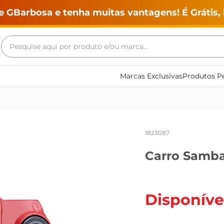
e GBarbosa e tenha muitas vantagens! É Grátis, 
Pesquise aqui por produto e/ou marca...
Termos mais buscados
Marcas Exclusivas
Produtos Pe
geladeira
maquina lavar
fogao
1823087
café
Carro Samb
cerveja
frango
leite
Disponíve
vinho
leite pó