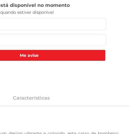
Me avise
Características
m design vibrante e colorido, este carro de bombeiro 