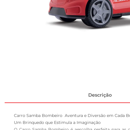
Descrição
Carro Samba Bombeiro  Aventura e Diversão em Cada Bri
Um Brinquedo que Estimula a Imaginação  

O Carro Samba Bombeiro é aescolha perfeita para as c