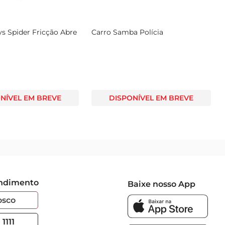
Carro Hot Wheels Monster Trucks
Carro Hot Wheels Mat
FYJ44
Truks Mega Wrex
DISPONÍVEL EM BREVE
DISPONÍVEL EM
endimento
Baixe nosso App
osco
1111