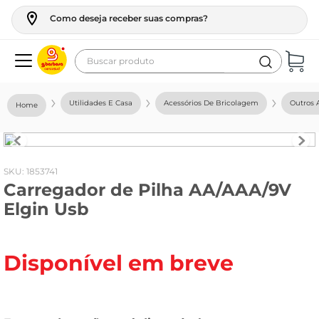
Como deseja receber suas compras?
Buscar produto
Termos mais buscados
Utilidades E Casa
Acessórios De Bricolagem
Outros 
geladeira
maquina lavar
fogao
:
1853741
Carregador de Pilha AA/AAA/9V
café
Elgin Usb
cerveja
frango
Disponível em breve
leite
vinho
leite pó