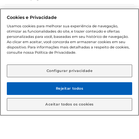
Dúvidas frequentes (FAQ)
Cookies e Privacidade
Política de troca e devolução
Usamos cookies para melhorar sua experiência de navegação,
otimizar as funcionalidades do site, e trazer conteúdo e ofertas
Política de entrega
personalizadas para você, baseadas em seu histórico de navegação.
Ao clicar em aceitar, você concorda em armazenar cookies em seu
dispositivo. Para informações mais detalhadas a respeito de cookies,
consulte nossa Política de Privacidade.
Configurar privacidade
Rejeitar todos
Condições gerais: Em caso de divergência de valores, o
valor válido é o do carrinho de compras. Fotos ilustrativas.
Aceitar todos os cookies
Compras sujeitas a confirmação de estoque. Compras
podem ser canceladas em caso de suspeita de fraude. A fim
de garantir o acesso de um maior número de clientes as
nossas promoções, a compra de produtos com preços
promocionais poderá ter sua quantidade limitada por