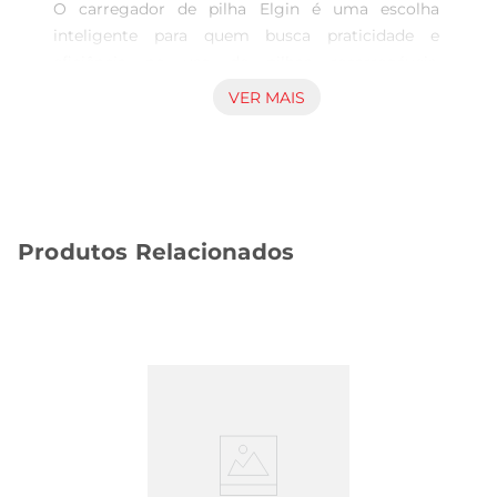
O carregador de pilha Elgin é uma escolha 
inteligente para quem busca praticidade e 
eficiência no uso de pilhas recarregáveis. 
Compatível com pilhas AA, AAA e 9V, este 
VER MAIS
carregador oferece uma solução versátil para 
manter seus dispositivos sempre prontos para 
uso. Com um design compacto e funcional, ele se 
adapta facilmente a qualquer ambiente, seja em 
casa ou no trabalho.

Produtos Relacionados
Tecnologia USB para Maior Conectividade

Equipado com uma entrada USB, o carregador 
de pilha Elgin permite que você o conecte a 
diversas fontesde energia, como adaptadores de 
parede, power banks ou computadores. Essa 
flexibilidade garante que você possa recarregar 
suas pilhas em qualquer lugar, sem depender de 
tomadas específicas. A tecnologia de 
carregamento inteligente também assegura que 
as pilhas sejam carregadas de maneira eficiente, 