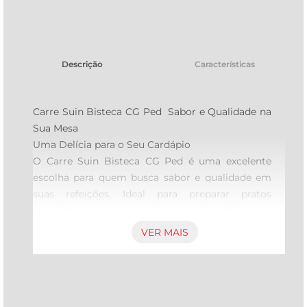
tv
Descrição
Características
Carre Suin Bisteca CG Ped  Sabor e Qualidade na 
Sua Mesa

Uma Delícia para o Seu Cardápio  

O Carre Suin Bisteca CG Ped é uma excelente 
escolha para quem busca sabor e qualidade em 
suas refeições. Ideal para preparar pratos 
suculentos, essa carne de porco é perfeita para 
grelhar, assar ou cozinhar, proporcionando uma 
VER MAIS
experiência gastronômica rica e cheia de sabor. 
Com cortes selecionados, garante um resultado 
macio e suculento, ideal para momentos 
especiais ou para o dia a dia.
