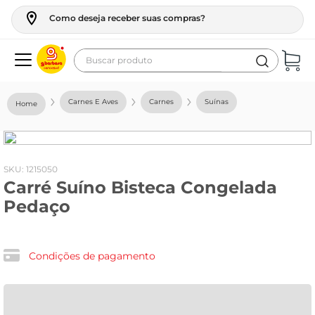
Como deseja receber suas compras?
Buscar produto
Termos mais buscados
Carnes E Aves
Carnes
Suínas
geladeira
maquina lavar
fogao
:
1215050
Carré Suíno Bisteca Congelada
café
Pedaço
cerveja
frango
Condições de pagamento
leite
vinho
leite pó