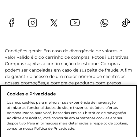
deliciosos ao lado de quem você ama.
Condições gerais: Em caso de divergência de valores, o
valor válido é o do carrinho de compras. Fotos ilustrativas.
Compras sujeitas a confirmação de estoque. Compras
podem ser canceladas em caso de suspeita de fraude. A fim
de garantir o acesso de um maior número de clientes as
nossas promoções, a compra de produtos com preços
promocionais poderá ter sua quantidade limitada por
Cookies e Privacidade
cliente. Os preços, ofertas e condições são exclusivos para
o e-commerce e válidos durante o dia de hoje, podendo
Usamos cookies para melhorar sua experiência de navegação,
otimizar as funcionalidades do site, e trazer conteúdo e ofertas
sofrer alterações sem prévia notificação. Proibida a venda
personalizadas para você, baseadas em seu histórico de navegação.
de bebidas alcoólicas para menores de 18 anos, conforme
Ao clicar em aceitar, você concorda em armazenar cookies em seu
Lei n.º 8069/90, art. 81, inciso II (Estatuto da Criança e do
dispositivo. Para informações mais detalhadas a respeito de cookies,
Adolescente). Preços e condições exclusivos para o
consulte nossa Política de Privacidade.
www.gbarbosa.com.br
, podendo sofrer alterações sem