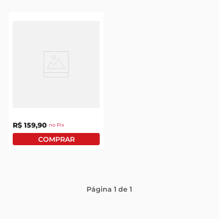
tv
Vinho Portugal
Carmim Reserva
Reguengos Branco
750ml
R$
159
,
90
no Pix
Página
1
de
1