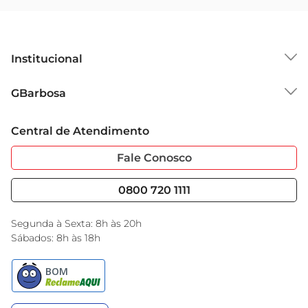
Institucional
Sobre o GBarbosa
GBarbosa
Grupo Cencosud
Trabalhe Conosco
Cartão GBarbosa
Central de Atendimento
Sobre Privacidade
Garantia Estendida
Portal do Fornecedo
Código de Ética
Fale Conosco
Nossas Lojas
Serviços
Cencosud Media
Blog GBarbosa
0800 720 1111
Black Friday
Encarte do Dia
Segunda à Sexta: 8h às 20h
Sábados: 8h às 18h