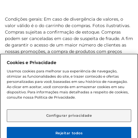
Condições gerais: Em caso de divergência de valores, o
valor válido é o do carrinho de compras. Fotos ilustrativas.
Compras sujeitas a confirmação de estoque. Compras
podem ser canceladas em caso de suspeita de fraude. A fim
de garantir o acesso de um maior número de clientes as
nossas promoções, a compra de produtos com preços
promocionais poderá ter sua quantidade limitada por
Cookies e Privacidade
cliente. Os preços, ofertas e condições são exclusivos para
o e-commerce e válidos durante o dia de hoje, podendo
Usamos cookies para melhorar sua experiência de navegação,
otimizar as funcionalidades do site, e trazer conteúdo e ofertas
sofrer alterações sem prévia notificação. Proibida a venda
personalizadas para você, baseadas em seu histórico de navegação.
de bebidas alcoólicas para menores de 18 anos, conforme
Ao clicar em aceitar, você concorda em armazenar cookies em seu
Lei n.º 8069/90, art. 81, inciso II (Estatuto da Criança e do
dispositivo. Para informações mais detalhadas a respeito de cookies,
Adolescente). Preços e condições exclusivos para o
consulte nossa Política de Privacidade.
www.gbarbosa.com.br
, podendo sofrer alterações sem
aviso prévio. O valor mínimo para as compras on-line é de
R$ 80,00.
Configurar privacidade
Rejeitar todos