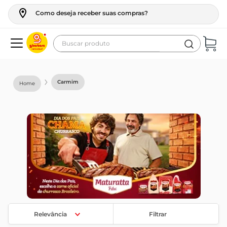
Como deseja receber suas compras?
Buscar produto
Termos mais buscados
geladeira
Carmim
maquina lavar
fogao
café
cerveja
frango
leite
vinho
Relevância
Filtrar
leite pó