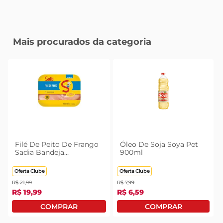
Mais procurados da categoria
Filé De Peito De Frango
Óleo De Soja Soya Pet
Sadia Bandeja
900ml
Congelado 1kg
Oferta Clube
Oferta Clube
R$
21
,
99
R$
7
,
99
R$
19
,
99
R$
6
,
59