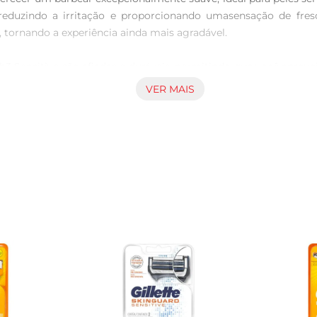
, reduzindo a irritação e proporcionando umasensação de fre
, tornando a experiência ainda mais agradável.

3 Sensitive são afiadas e duráveis, permitindo que você aprov
ciona um deslizar suave, minimizando o atrito e o desconforto.
VER MAIS
s cabos Mach3, facilitando a troca e garantindo que você sem
mantenha sua rotina sem complicações. Além disso, cada emb
a atender às necessidades de quem busca conforto e eficiênci
a qualidade e praticidade na rotina de cuidados pessoais. Com
eja um barbear impecável.