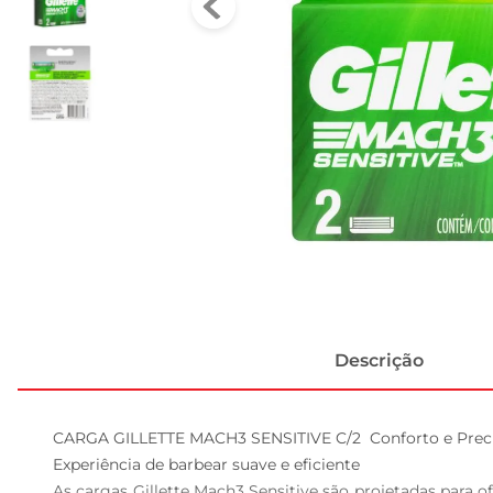
Descrição
CARGA GILLETTE MACH3 SENSITIVE C/2  Conforto e Precis
Experiência de barbear suave e eficiente  

As cargas Gillette Mach3 Sensitive são projetadas para 