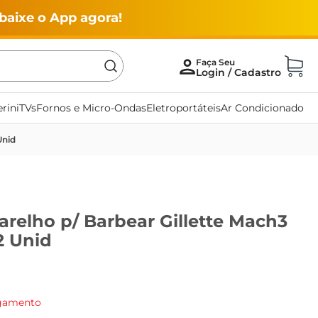
baixe o App agora!
rini
TVs
Fornos e Micro-Ondas
Eletroportáteis
Ar Condicionado
Unid
relho p/ Barbear Gillette Mach3
2 Unid
agamento