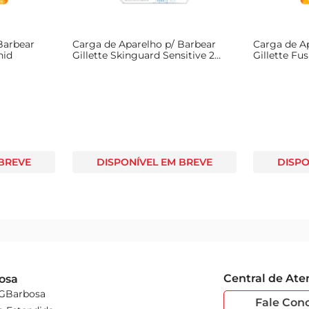
Barbear
Carga de Aparelho p/ Barbear
Carga de A
nid
Gillette Skinguard Sensitive 2
Gillette Fu
Unid
 BREVE
DISPONÍVEL EM BREVE
DISPO
Central de At
osa
 GBarbosa
Fale Con