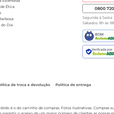
a Estendida
de Ética
0800 720 
s
Segunda à Sexta:
Barbosa
Sábados: 8h às 18
 do Dia
lítica de troca e devolução
Política de entrega
válido é o do carrinho de compras. Fotos ilustrativas. Compras 
de garantir o acesso de um maior número de clientes as nossa