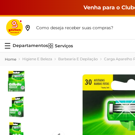
Venha para o Club
Como deseja receber suas compras?
Serviços
Higiene E Beleza
Barbearia E Depilação
Carga Aparelho 