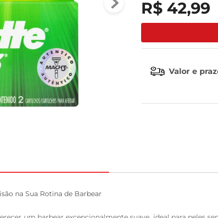
R$
42
,
99
leite pó
Valor e pra
ão na Sua Rotina de Barbear

oferecer um barbear excepcionalmente suave, ideal para peles se