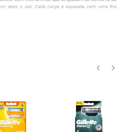
scor após o uso. Cada carga é equipada com uma fita 
eite um barbear eficaz por mais tempo. A combinação de 
 Isso significa que você pode contar com um desempenho 
pre tenha um barbear de qualidadeà sua disposição. A 
alagem contém duas cargas, oferecendo praticidade e 
a. Cada carga possui lâminas de alta performance, e a 
 um design que prioriza a ergonomia e a funcionalidade, 