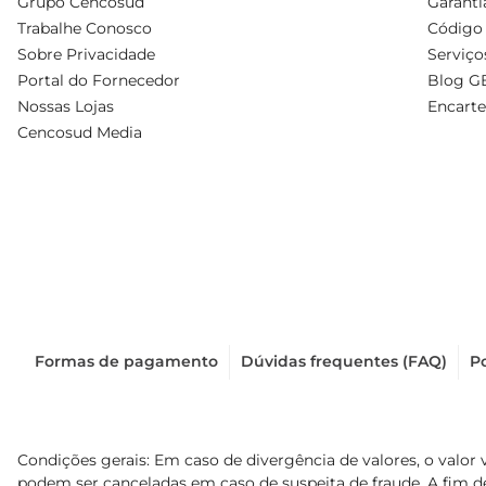
Grupo Cencosud
Garanti
Trabalhe Conosco
Código 
Sobre Privacidade
Serviço
Portal do Fornecedor
Blog G
Nossas Lojas
Encarte
Cencosud Media
Formas de pagamento
Dúvidas frequentes (FAQ)
Po
Condições gerais: Em caso de divergência de valores, o valor 
podem ser canceladas em caso de suspeita de fraude. A fim 