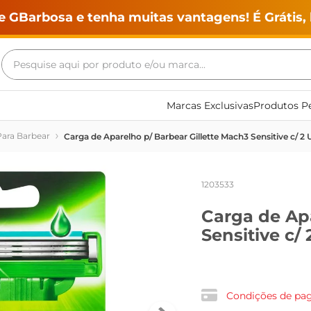
e GBarbosa e tenha muitas vantagens! É Grátis, 
Pesquise aqui por produto e/ou marca...
Termos mais buscados
Marcas Exclusivas
Produtos Pe
geladeira
Para Barbear
Carga de Aparelho p/ Barbear Gillette Mach3 Sensitive c/ 2 
maquina lavar
fogao
1203533
café
Carga de Apa
cerveja
Sensitive c/ 
frango
vinho
leite
Condições de p
tv