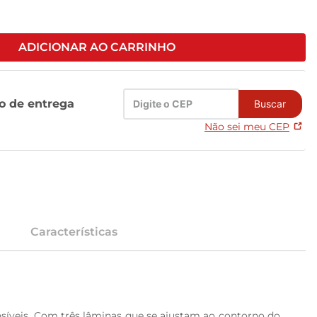
ADICIONAR AO CARRINHO
zo de entrega
Buscar
Não sei meu CEP
Características
nsíveis. Com três lâminas que se ajustam ao contorno do 