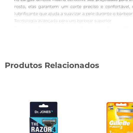
rosto, elas garantem um corte preciso e confortável
lubrificante que ajuda a suavizar a pele durante o barbear
Tecnologia avançada para um barbear superior  

Desenvolvidas com tecnologia de ponta, as lâminas Mach
lâminas de alta qualidade e a fita lubrificante propor
consistente, mesmo em peles mais sensíveis.

Compatibilidade e facilidade de uso  

As cargas Gillette Mach3 são compatíveis com todos o
Produtos Relacionados
instalação é simples e rápida, permitindo que você 
economia para o seu dia a dia.

Especificações e detalhes do produto  

As cargas Gillette Mach3 Sensitive são projetadas par
embalagem contém duas unidades, ideal para quem valoriz
essas cargas são uma escolha inteligente para quem des