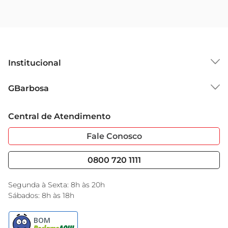
Institucional
Sobre o GBarbosa
GBarbosa
Grupo Cencosud
Trabalhe Conosco
Cartão GBarbosa
Central de Atendimento
Sobre Privacidade
Garantia Estendida
Portal do Fornecedo
Código de Ética
Fale Conosco
Nossas Lojas
Serviços
Cencosud Media
Blog GBarbosa
0800 720 1111
Black Friday
Encarte do Dia
Segunda à Sexta: 8h às 20h
Sábados: 8h às 18h