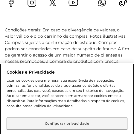
Condições gerais: Em caso de divergência de valores, o
valor válido é o do carrinho de compras. Fotos ilustrativas.
Compras sujeitas a confirmação de estoque. Compras
podem ser canceladas em caso de suspeita de fraude. A fim
de garantir o acesso de um maior número de clientes as
nossas promoções, a compra de produtos com preços
promocionais poderá ter sua quantidade limitada por
Cookies e Privacidade
cliente. Os preços, ofertas e condições são exclusivos para
o e-commerce e válidos durante o dia de hoje, podendo
Usamos cookies para melhorar sua experiência de navegação,
otimizar as funcionalidades do site, e trazer conteúdo e ofertas
sofrer alterações sem prévia notificação. Proibida a venda
personalizadas para você, baseadas em seu histórico de navegação.
de bebidas alcoólicas para menores de 18 anos, conforme
Ao clicar em aceitar, você concorda em armazenar cookies em seu
Lei n.º 8069/90, art. 81, inciso II (Estatuto da Criança e do
dispositivo. Para informações mais detalhadas a respeito de cookies,
Adolescente). Preços e condições exclusivos para o
consulte nossa Política de Privacidade.
www.gbarbosa.com.br
, podendo sofrer alterações sem
aviso prévio. O valor mínimo para as compras on-line é de
R$ 80,00.
Configurar privacidade