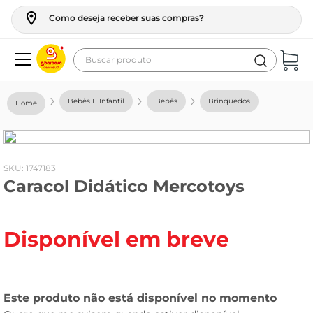
Como deseja receber suas compras?
Buscar produto
Termos mais buscados
Bebês E Infantil
Bebês
Brinquedos
geladeira
maquina lavar
fogao
:
1747183
Caracol Didático Mercotoys
café
cerveja
Disponível em breve
frango
vinho
leite
tv