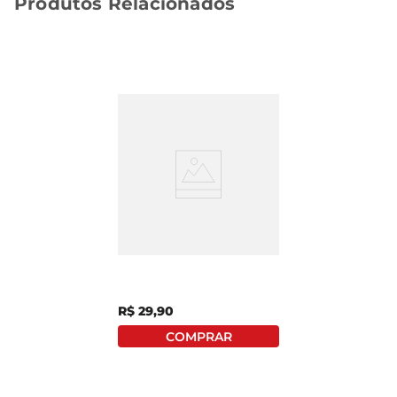
Produtos Relacionados
Kit Banho Pata Mãe
Pais & Filhos 7709
R$
29
,
90