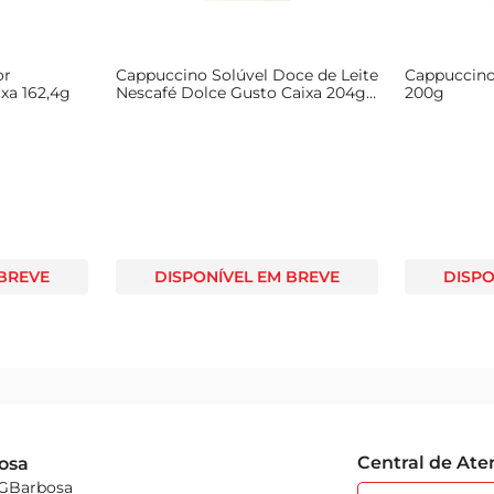
or
Cappuccino Solúvel Doce de Leite
Cappuccino
xa 162,4g
Nescafé Dolce Gusto Caixa 204g
200g
c/ 12 Unid de 17g Cada
 BREVE
DISPONÍVEL EM BREVE
DISPO
Central de At
osa
 GBarbosa