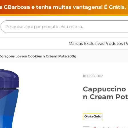
e GBarbosa e tenha muitas vantagens! É Grátis, 
Pesquise aqui por produto e/ou marca...
Termos mais buscados
Marcas Exclusivas
Produtos Pe
geladeira
Corações Lovers Cookies n Cream Pote 200g
maquina lavar
fogao
1872558002
café
Cappuccino 
cerveja
n Cream Pot
frango
leite
Oferta Clube
vinho
leite pó