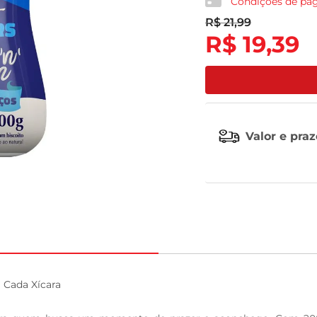
Condições de p
R$
21
,
99
tv
R$
19
,
39
Valor e pra
Cada Xícara
