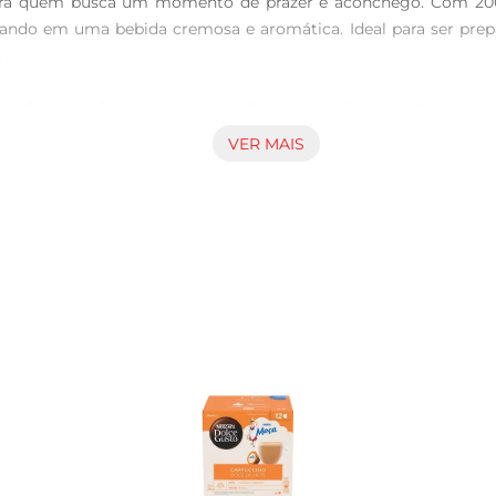
para quem busca um momento de prazer e aconchego. Com 200
ultando em uma bebida cremosa e aromática. Ideal para ser prep


a dia. Com sua fórmula solúvel, o Cappuccino Soluv pode ser p
osa e reconfortante, perfeita para acompanhar um momento de d
VER MAIS
ãoabre mão de um bom cappuccino.

preciado em diversas situações. Seja no café da manhã, no l
que especial, como canela ou chocolate em pó, para persona
ue todos desfrutem de um saboroso cappuccino.

 armazenado em local fresco e seco, longe da luz direta. Ap
oluv 3 Corações é uma escolha que combina qualidade e praticida
simples momentos em experiências memoráveis. Desfrute do s
u para compartilhar com amigos, este produto é a companhia idea