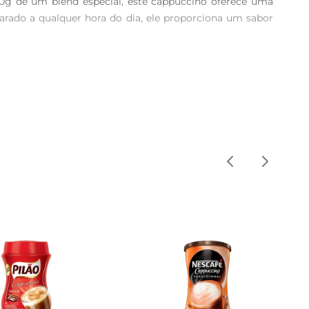
g de um blend especial, este cappuccino oferece uma 
arado a qualquer hora do dia, ele proporciona um sabor 
reparado rapidamente, bastando adicionar água quente ou 
escanso ou uma conversa entre amigos. Sua praticidade 
anche da tarde ou como uma sobremesa, ele se adapta a 
lizar ainda mais sua bebida. Além disso, é uma ótima 
ós aberto, recomendase consumir em até 30 dias para 
de, ideal para quem aprecia um bom café.

abor rico e da cremosidade que só um bom cappuccino 
l para aquecer o coração e alegrar o dia.