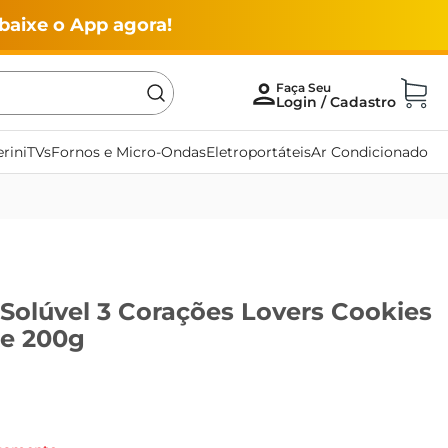
baixe o App agora!
rini
TVs
Fornos e Micro-Ondas
Eletroportáteis
Ar Condicionado
Solúvel 3 Corações Lovers Cookies
e 200g