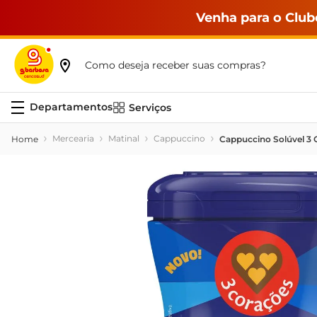
Venha para o Club
Como deseja receber suas compras?
Serviços
Mercearia
Matinal
Cappuccino
Cappuccino Solúvel 3 