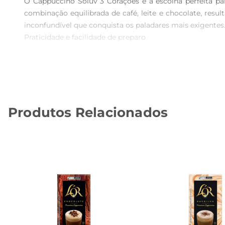
O Cappuccino Soluv 3 Corações é a escolha perfeita 
combinação equilibrada de café, leite e chocolate, res
inconfundível que conquista os paladares mais exigentes.
Praticidade e facilidade de preparo  

Este produto foi desenvolvido para facilitar o seu dia 
leite. Em poucos minutos, você terá uma bebida delici
tornao ideal para quem tem uma rotina agitada, mas n
Versatilidade para diferentes ocasiões  

O Cappuccino Soluv 3 Corações é versátil e pode ser a
Produtos Relacionados
qualquer momento. Experimente também adicionar um to
opção para servir em reuniões ou eventos, garantindo q
Informações técnicas e armazenamento  

Cada embalagem contém 200g do produto, que deve ser
garantir a qualidade e frescor do sabor. O Cappuccino S
Aproveite cada momento com sabor  

Com o Cappuccino Soluv 3 Corações, você transforma 
pode oferecer. Seja para relaxar após um dia cansativo o