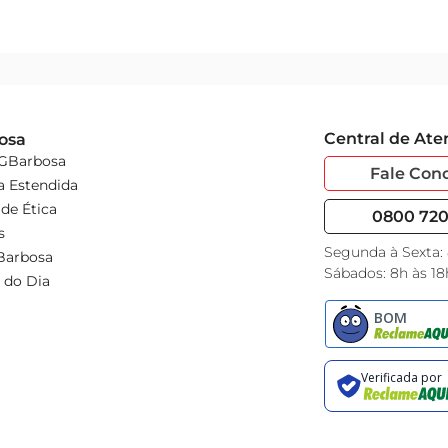
Central de At
osa
 GBarbosa
Fale Con
a Estendida
de Ética
0800 720 
s
Segunda à Sexta:
Barbosa
Sábados: 8h às 18
 do Dia