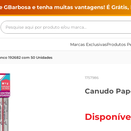
e GBarbosa e tenha muitas vantagens! É Grátis, 
Pesquise aqui por produto e/ou marca...
Termos mais buscados
Marcas Exclusivas
Produtos Pe
geladeira
unco 192682 com 50 Unidades
maquina lavar
fogao
1757986
café
Canudo Pape
cerveja
frango
leite
Disponíve
vinho
leite pó