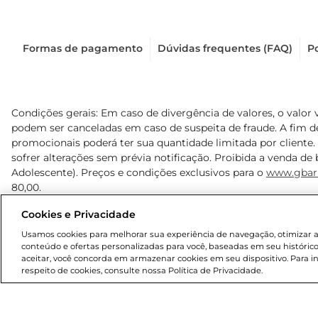
Formas de pagamento
Dúvidas frequentes (FAQ)
Po
Condições gerais: Em caso de divergência de valores, o valor 
podem ser canceladas em caso de suspeita de fraude. A fim 
promocionais poderá ter sua quantidade limitada por cliente.
sofrer alterações sem prévia notificação. Proibida a venda de b
Adolescente). Preços e condições exclusivos para o
www.gbar
80,00.
Cookies e Privacidade
© 2025 Copyright. Todos os direitos reservados Gbarbosa.
Usamos cookies para melhorar sua experiência de navegação, otimizar as 
conteúdo e ofertas personalizadas para você, baseadas em seu histórico
aceitar, você concorda em armazenar cookies em seu dispositivo. Para 
respeito de cookies, consulte nossa Política de Privacidade.
Cencosud Brasil Comercial SA.CNPJ sob n° 39.346.861/0350-3