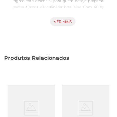
ingrediente essencial para quem deseja preparar 
pratos típicos da culinária brasileira. Com 400g 
de puro sabor, este produto é ideal para criar a 
famosa canjica doce, que é um verdadeiro 
VER MAIS
símbolo das festas juninas, além de ser uma 
opção deliciosa para aquecer os dias mais frios.

Qualidade e Sabor Inconfundíveis  

Produzida com milho de alta qualidade, a canjica 
Maratá garante um sabor autêntico e uma 
Produtos Relacionados
textura macia. Ao cozinhar, os grãos se tornam 
cremosos, permitindo que você adicione 
ingredientes como leite, açúcar e canela, criando 
uma combinação irresistível. É uma escolha 
perfeita para quem busca praticidade sem abrir 
mão dosabor.

Versatilidade na Cozinha  

Além da tradicional canjica doce, este produto 
pode ser utilizado em diversas receitas, como 
mingaus, bolos e até mesmo como 