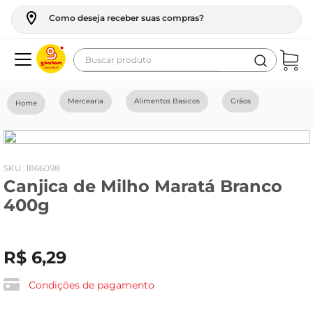
Como deseja receber suas compras?
Buscar produto
Termos mais buscados
Mercearia
Alimentos Basicos
Grãos
geladeira
maquina lavar
fogao
:
1866098
Canjica de Milho Maratá Branco
café
400g
cerveja
frango
R$
6
,
29
leite
vinho
Condições de pagamento
leite pó