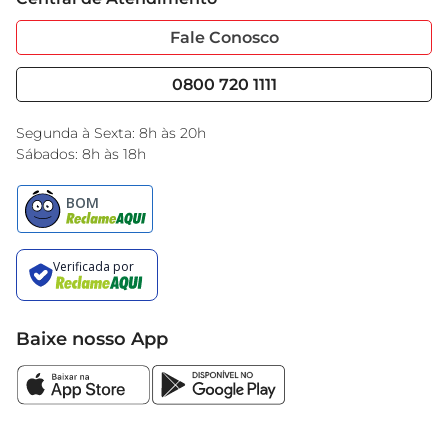
Sobre Privacidade
Garantia Estendida
ser incluída em dietas variadas, oferecendo 
Portal do Fornecedo
Código de Ética
Fale Conosco
energia e sabor em cada porção.
Nossas Lojas
Serviços
Cencosud Media
Blog GBarbosa
0800 720 1111
Black Friday
Encarte do Dia
Segunda à Sexta: 8h às 20h
Sábados: 8h às 18h
Baixe nosso App