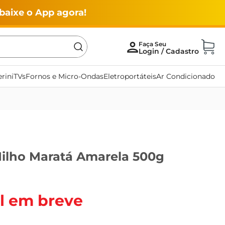
baixe o App agora!
rini
TVs
Fornos e Micro-Ondas
Eletroportáteis
Ar Condicionado
Milho Maratá Amarela 500g
l em breve