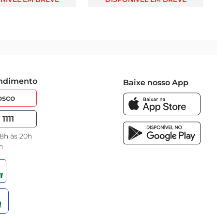
endimento
Baixe nosso App
osco
1111
 8h às 20h
h