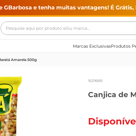
e GBarbosa e tenha muitas vantagens! É Grátis, 
Pesquise aqui por produto e/ou marca...
Termos mais buscados
Marcas Exclusivas
Produtos Pe
geladeira
Maratá Amarela 500g
maquina lavar
fogao
1629688
café
Canjica de 
cerveja
frango
leite
Disponíve
vinho
leite pó