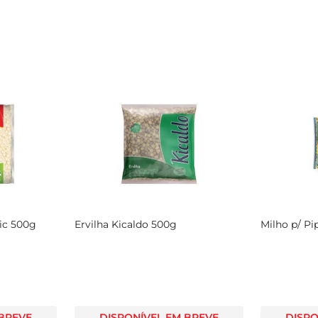
ic 500g
Ervilha Kicaldo 500g
Milho p/ P
 BREVE
DISPONÍVEL EM BREVE
DISPO