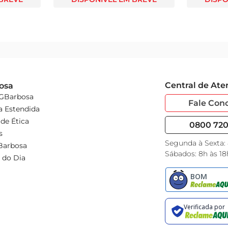
Central de At
osa
 GBarbosa
Fale Con
a Estendida
de Ética
0800 720 
s
Segunda à Sexta:
Barbosa
Sábados: 8h às 18
 do Dia