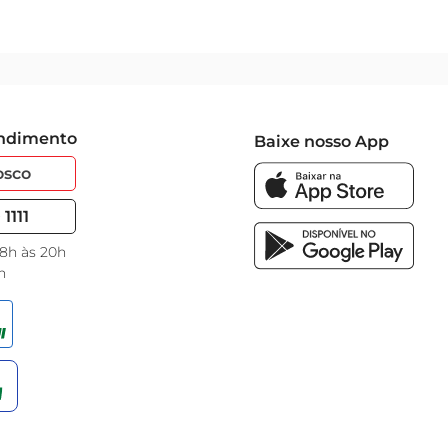
endimento
Baixe nosso App
osco
1111
 8h às 20h
h