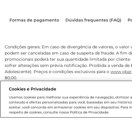
Formas de pagamento
Dúvidas frequentes (FAQ)
Po
Condições gerais: Em caso de divergência de valores, o valor 
podem ser canceladas em caso de suspeita de fraude. A fim 
promocionais poderá ter sua quantidade limitada por cliente.
sofrer alterações sem prévia notificação. Proibida a venda de b
Adolescente). Preços e condições exclusivos para o
www.gbar
80,00.
Cookies e Privacidade
© 2025 Copyright. Todos os direitos reservados Gbarbosa.
Usamos cookies para melhorar sua experiência de navegação, otimizar as 
conteúdo e ofertas personalizadas para você, baseadas em seu histórico
aceitar, você concorda em armazenar cookies em seu dispositivo. Para 
respeito de cookies, consulte nossa Política de Privacidade.
Cencosud Brasil Comercial SA.CNPJ sob n° 39.346.861/0350-3