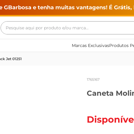
e GBarbosa e tenha muitas vantagens! É Grátis, 
Pesquise aqui por produto e/ou marca...
Termos mais buscados
Marcas Exclusivas
Produtos Pe
geladeira
ck Jet 01251
maquina lavar
fogao
1765167
café
Caneta Molin
cerveja
frango
leite
Disponíve
vinho
leite pó