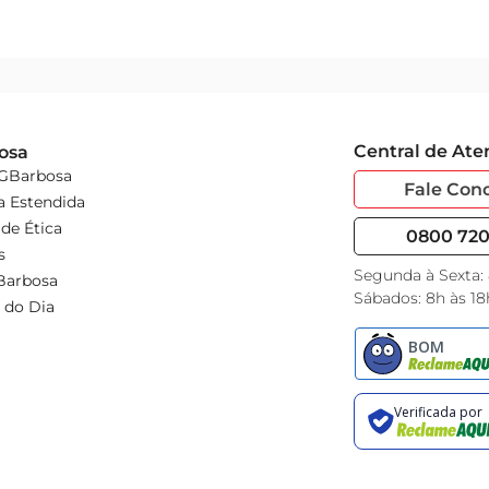
Central de At
osa
 GBarbosa
Fale Con
a Estendida
de Ética
0800 720 
s
Segunda à Sexta:
Barbosa
Sábados: 8h às 18
 do Dia