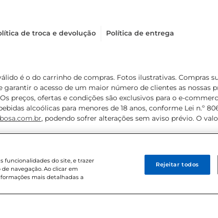
lítica de troca e devolução
Política de entrega
válido é o do carrinho de compras. Fotos ilustrativas. Compras 
de garantir o acesso de um maior número de clientes as nossa
 Os preços, ofertas e condições são exclusivos para o e-commerc
ebidas alcoólicas para menores de 18 anos, conforme Lei n.º 8069/
bosa.com.br
, podendo sofrer alterações sem aviso prévio. O va
funcionalidades do site, e trazer
Rejeitar todos
 de navegação. Ao clicar em
informações mais detalhadas a
8 . Sediada na Av. das Nações Unidas, 12.995, 21º andar, CEP: 04.578-000, 