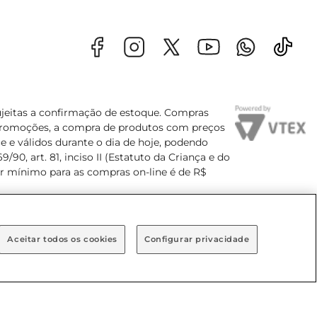
sujeitas a confirmação de estoque. Compras
s promoções, a compra de produtos com preços
e e válidos durante o dia de hoje, podendo
90, art. 81, inciso II (Estatuto da Criança e do
lor mínimo para as compras on-line é de R$
Aceitar todos os cookies
Configurar privacidade
Bairro Brooklin Paulista, na cidade de São Paulo - SP.