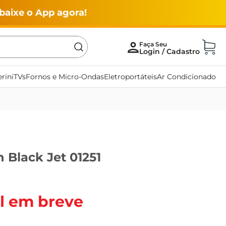
baixe o App agora!
rini
TVs
Fornos e Micro-Ondas
Eletroportáteis
Ar Condicionado
 Black Jet 01251
l em breve