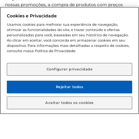
nossas promoções, a compra de produtos com preços
promocionais poderá ter sua quantidade limitada por
Cookies e Privacidade
cliente. Os preços, ofertas e condições são exclusivos para
o e-commerce e válidos durante o dia de hoje, podendo
Usamos cookies para melhorar sua experiência de navegação,
otimizar as funcionalidades do site, e trazer conteúdo e ofertas
sofrer alterações sem prévia notificação. Proibida a venda
personalizadas para você, baseadas em seu histórico de navegação.
de bebidas alcoólicas para menores de 18 anos, conforme
Ao clicar em aceitar, você concorda em armazenar cookies em seu
Lei n.º 8069/90, art. 81, inciso II (Estatuto da Criança e do
dispositivo. Para informações mais detalhadas a respeito de cookies,
Adolescente). Preços e condições exclusivos para o
consulte nossa Política de Privacidade.
www.gbarbosa.com.br
, podendo sofrer alterações sem
aviso prévio. O valor mínimo para as compras on-line é de
R$ 80,00.
Configurar privacidade
Rejeitar todos
© 2026 Copyright. Todos os direitos
reservados Gbarbosa.
Aceitar todos os cookies
Cencosud Brasil Comercial SA.CNPJ sob n° 39.346.861/0350-38 .
Sediada na Av. das Nações Unidas, 12.995, 21º andar, CEP: