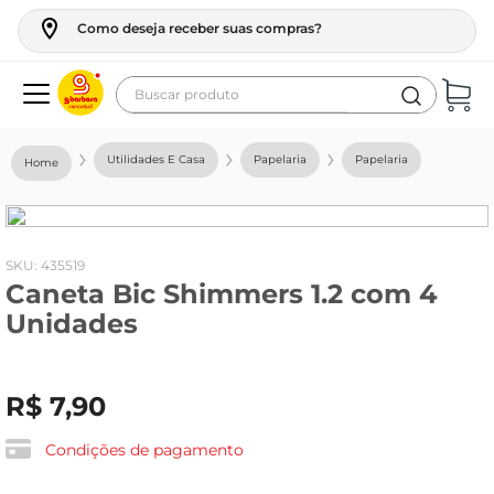
Como deseja receber suas compras?
Buscar produto
Termos mais buscados
Utilidades E Casa
Papelaria
Papelaria
geladeira
maquina lavar
fogao
:
435519
Caneta Bic Shimmers 1.2 com 4
café
Unidades
cerveja
frango
R$
7
,
90
vinho
leite
Condições de pagamento
tv