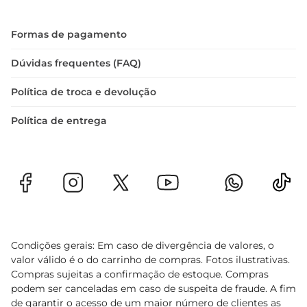
Especificações do produto  

- Tipo: Caneta esferográfica  

Formas de pagamento
- Ponta: 1.2 mm  

- Cores: 4 (brilhantes)  

Dúvidas frequentes (FAQ)
- Tinta: À base de água  

Política de troca e devolução
- Uso: Escolar, profissional, artístico
Política de entrega
Condições gerais: Em caso de divergência de valores, o
valor válido é o do carrinho de compras. Fotos ilustrativas.
Compras sujeitas a confirmação de estoque. Compras
podem ser canceladas em caso de suspeita de fraude. A fim
de garantir o acesso de um maior número de clientes as