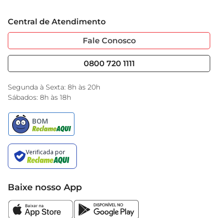
Grupo Cencosud
Trabalhe Conosco
Cartão GBarbosa
Central de Atendimento
Sobre Privacidade
Garantia Estendida
Portal do Fornecedo
Código de Ética
Fale Conosco
Nossas Lojas
Serviços
Cencosud Media
Blog GBarbosa
0800 720 1111
Black Friday
Encarte do Dia
Segunda à Sexta: 8h às 20h
Sábados: 8h às 18h
Baixe nosso App