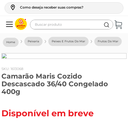
Como deseja receber suas compras?
Buscar produto
Termos mais buscados
Peixaria
Peixes E Frutos Do Mar
Frutos Do Mar
geladeira
maquina lavar
fogao
:
1613068
Camarão Maris Cozido
café
Descascado 36/40 Congelado
cerveja
400g
frango
leite
Disponível em breve
vinho
leite pó