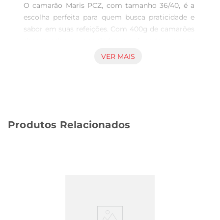
O camarão Maris PCZ, com tamanho 36/40, é a 
escolha perfeita para quem busca praticidade e 
sabor em suas refeições. Com 400g de camarões 
descascados e congelados, você pode preparar 
pratos deliciosos e sofisticados sem complicação. 
VER MAIS
Ideal para receitas como risotos, massas e 
saladas, esse camarão traz um toque especial a 
qualquer ocasião.

Qualidade e Frescor Garantidos  

Os camarões Maris são selecionados com rigor, 
Produtos Relacionados
garantindo que você receba um produto de alta 
qualidade. O processo de congelamento rápido 
preserva o frescor e os nutrientes, permitindo 
que você desfrute de um sabor autêntico do mar. 
Ao descongelar, você notará a textura firme e 
suculenta, perfeita para diversas preparações.

Versatilidade na Cozinha  

Com o camarão Maris, suas opções são infinitas. 
Experimente grelhálos com temperos simples, 