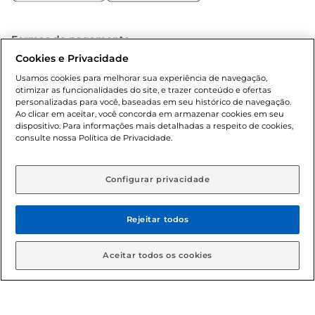
Formas de pagamento
Cookies e Privacidade
Dúvidas frequentes (FAQ)
Usamos cookies para melhorar sua experiência de navegação,
otimizar as funcionalidades do site, e trazer conteúdo e ofertas
Política de troca e devolução
personalizadas para você, baseadas em seu histórico de navegação.
Ao clicar em aceitar, você concorda em armazenar cookies em seu
dispositivo. Para informações mais detalhadas a respeito de cookies,
Política de entrega
consulte nossa Política de Privacidade.
Configurar privacidade
Rejeitar todos
Condições gerais: Em caso de divergência de valores, o
Aceitar todos os cookies
valor válido é o do carrinho de compras. Fotos ilustrativas.
Compras sujeitas a confirmação de estoque. Compras
podem ser canceladas em caso de suspeita de fraude. A fim