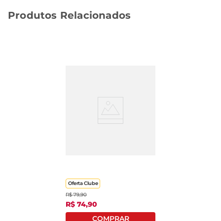
Produtos Relacionados
Camarão Brazilian Fish
Descascado 30/50
Congelado 400g
Oferta Clube
R$
79
,
90
R$
74
,
90