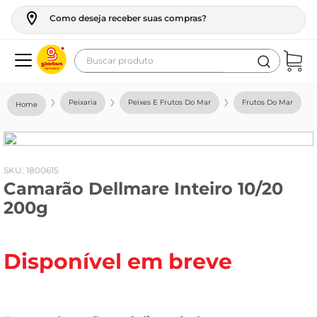
Como deseja receber suas compras?
Buscar produto
Termos mais buscados
Peixaria
Peixes E Frutos Do Mar
Frutos Do Mar
geladeira
maquina lavar
fogao
:
1800615
Camarão Dellmare Inteiro 10/20
café
200g
cerveja
frango
Disponível em breve
vinho
leite
tv