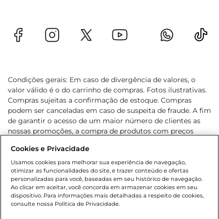
Condições gerais: Em caso de divergência de valores, o
valor válido é o do carrinho de compras. Fotos ilustrativas.
Compras sujeitas a confirmação de estoque. Compras
podem ser canceladas em caso de suspeita de fraude. A fim
de garantir o acesso de um maior número de clientes as
nossas promoções, a compra de produtos com preços
promocionais poderá ter sua quantidade limitada por
Cookies e Privacidade
cliente. Os preços, ofertas e condições são exclusivos para
o e-commerce e válidos durante o dia de hoje, podendo
Usamos cookies para melhorar sua experiência de navegação,
otimizar as funcionalidades do site, e trazer conteúdo e ofertas
sofrer alterações sem prévia notificação. Proibida a venda
personalizadas para você, baseadas em seu histórico de navegação.
de bebidas alcoólicas para menores de 18 anos, conforme
Ao clicar em aceitar, você concorda em armazenar cookies em seu
Lei n.º 8069/90, art. 81, inciso II (Estatuto da Criança e do
dispositivo. Para informações mais detalhadas a respeito de cookies,
Adolescente). Preços e condições exclusivos para o
consulte nossa Política de Privacidade.
www.gbarbosa.com.br
, podendo sofrer alterações sem