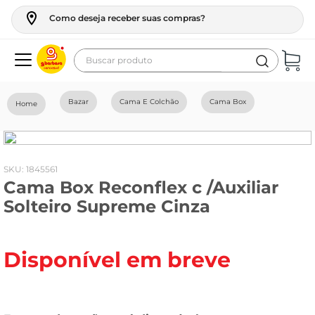
Como deseja receber suas compras?
Buscar produto
Termos mais buscados
Bazar
Cama E Colchão
Cama Box
geladeira
maquina lavar
fogao
:
1845561
Cama Box Reconflex c /Auxiliar
café
Solteiro Supreme Cinza
cerveja
frango
Disponível em breve
leite
vinho
celular