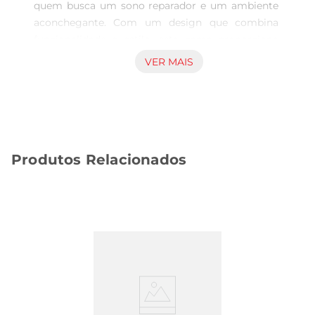
quem busca um sono reparador e um ambiente 
aconchegante. Com um design que combina 
funcionalidade e estilo, esta cama proporciona 
um suporte firme e confortável, permitindo que 
VER MAIS
você desfrute de noites tranquilas. O modelo 
conta com um colchão de alta qualidade que se 
adapta ao corpo, oferecendo o suporte 
necessário para uma boa postura durante o sono.

Design inteligente e funcionalidade  

Produtos Relacionados
Este modelo de cama box é equipado com um 
auxiliar de suporte, que facilita o armazenamento 
de itens como roupas de cama e travesseiros, 
otimizando o espaço do seu quarto. O 
acabamento em tecido resistente e de fácil 
limpeza garante que a cama mantenha sua 
aparência por muito mais tempo, enquanto as 
cores neutras se integram facilmente a diferentes 
estilos de decoração.

Estrutura robusta e durabilidade  
