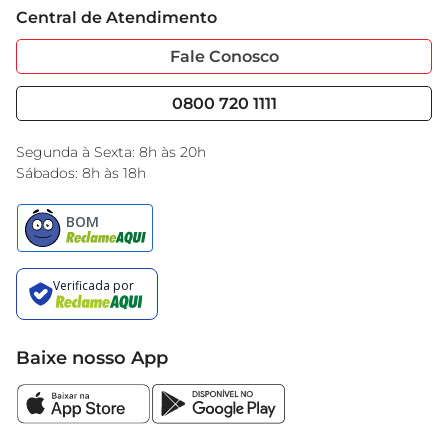
Cartão GBarbosa
Central de Atendimento
Sobre Privacidade
Garantia Estendida
Portal do Fornecedo
Código de Ética
Fale Conosco
Nossas Lojas
Serviços
Cencosud Media
Blog GBarbosa
0800 720 1111
Black Friday
Encarte do Dia
Segunda à Sexta: 8h às 20h
Sábados: 8h às 18h
Baixe nosso App