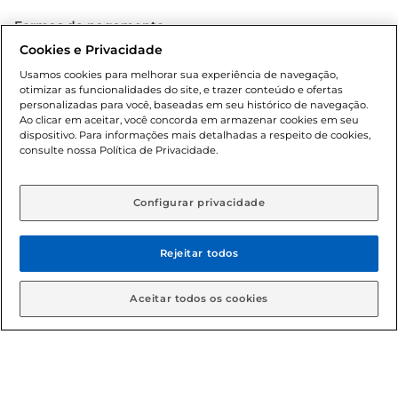
Formas de pagamento
Cookies e Privacidade
Dúvidas frequentes (FAQ)
Usamos cookies para melhorar sua experiência de navegação,
otimizar as funcionalidades do site, e trazer conteúdo e ofertas
Política de troca e devolução
personalizadas para você, baseadas em seu histórico de navegação.
Ao clicar em aceitar, você concorda em armazenar cookies em seu
dispositivo. Para informações mais detalhadas a respeito de cookies,
Política de entrega
consulte nossa Política de Privacidade.
Configurar privacidade
Rejeitar todos
Condições gerais: Em caso de divergência de valores, o
Aceitar todos os cookies
valor válido é o do carrinho de compras. Fotos ilustrativas.
Compras sujeitas a confirmação de estoque. Compras
podem ser canceladas em caso de suspeita de fraude. A fim
de garantir o acesso de um maior número de clientes as
nossas promoções, a compra de produtos com preços