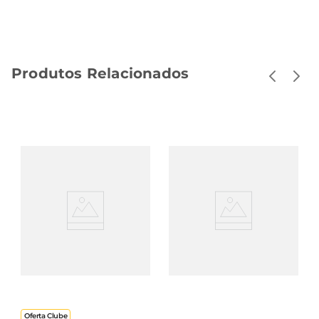
Produtos Relacionados
Caldo Knorr Costela 57g
Caldo Seara Na
6 Cubos
Panelinha
Mandioquinha Com
Frango Congelado 300g
Oferta Clube