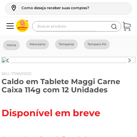
Como deseja receber suas compras?
Buscar produto
Termos mais buscados
Mercearia
Temperos
Tempero Pó
geladeira
maquina lavar
fogao
:
1726551002
Caldo em Tablete Maggi Carne
café
Caixa 114g com 12 Unidades
cerveja
frango
Disponível em breve
vinho
leite
tv