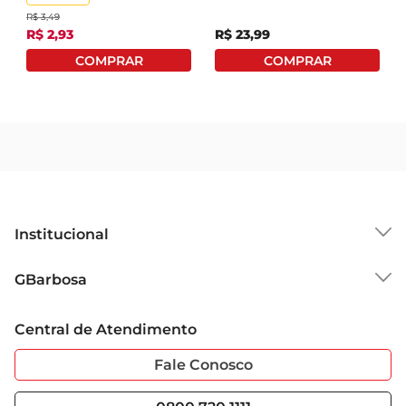
R$
3
,
49
R$
2
,
93
R$
23
,
99
Institucional
Sobre o GBarbosa
GBarbosa
Grupo Cencosud
Trabalhe Conosco
Cartão GBarbosa
Central de Atendimento
Sobre Privacidade
Garantia Estendida
Portal do Fornecedo
Código de Ética
Fale Conosco
Nossas Lojas
Serviços
Cencosud Media
Blog GBarbosa