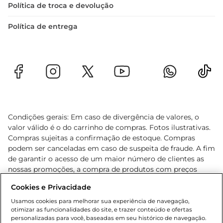
Política de troca e devolução
Política de entrega
Condições gerais: Em caso de divergência de valores, o
valor válido é o do carrinho de compras. Fotos ilustrativas.
Compras sujeitas a confirmação de estoque. Compras
podem ser canceladas em caso de suspeita de fraude. A fim
de garantir o acesso de um maior número de clientes as
nossas promoções, a compra de produtos com preços
promocionais poderá ter sua quantidade limitada por
Cookies e Privacidade
cliente. Os preços, ofertas e condições são exclusivos para
o e-commerce e válidos durante o dia de hoje, podendo
Usamos cookies para melhorar sua experiência de navegação,
otimizar as funcionalidades do site, e trazer conteúdo e ofertas
sofrer alterações sem prévia notificação. Proibida a venda
personalizadas para você, baseadas em seu histórico de navegação.
de bebidas alcoólicas para menores de 18 anos, conforme