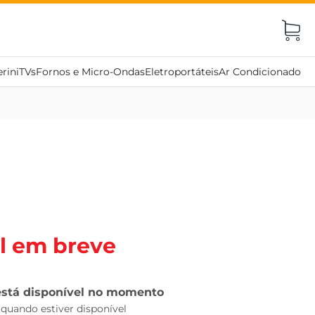
rini
TVs
Fornos e Micro-Ondas
Eletroportáteis
Ar Condicionado
l em breve