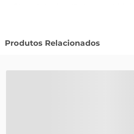
Este ingrediente pode ser utilizado em umavariedade de 
mais elaborado, a CAJA EMBU se destaca por sua capacid
tornandose um aliado na hora de preparar refeições saboro
Qualidade garantida  

A CAJA EMBU é cuidadosamente selecionada para garanti
Produtos Relacionados
permitindo que você aproveite ao máximo todos os ben
qualidade e segurança alimentar, ideal para o seu dia a dia
Sugestões de uso  

Para aproveitar ao máximo a CAJA EMBU, experimente ad
a utilize em diversas combinações, sempre trazendo u
nutritiva.

Informações adicionais  

A CAJA EMBU é um produto que se destaca pela sua facili
maior quantidade. Aproveite para experimentar e descobri