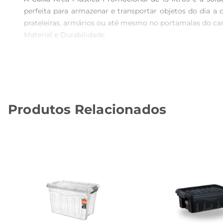
perfeita para armazenar e transportar objetos do dia a
prateleiras, armários ou até mesmo no portamalas do carr
Material e Durabilidade  

Produzida em plástico de alta qualidade, a Caixa Krea é r
uma opção higiênica para o armazenamentode itens dive
estáarmazenado sem a necessidade de abrir a caixa.

Versatilidade de Uso  

Esta caixa é perfeita para uma variedade de usos, desde
Produtos Relacionados
13 litros é ideal para manter a ordem em qualquer ambie
adapta às suas necessidades.

Especificações Técnicas  

Com dimensões que favorecem a praticidade, a Caixa K
otimizando ainda mais o espaço. A caixa é uma escolha int