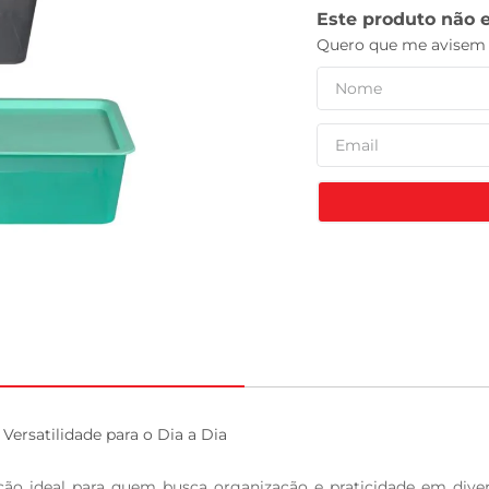
leite pó
rsatilidade para o Dia a Dia

lução ideal para quem busca organização e praticidade em dive