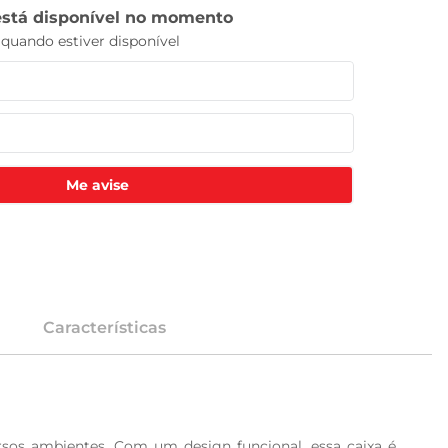
Me avise
Características
rsos ambientes. Com um design funcional, essa caixa é 