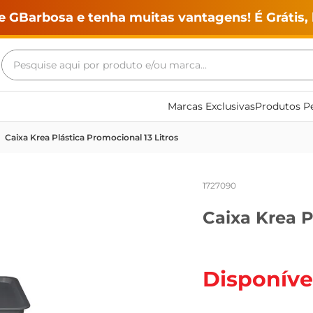
e GBarbosa e tenha muitas vantagens! É Grátis, 
Pesquise aqui por produto e/ou marca...
Termos mais buscados
Marcas Exclusivas
Produtos Pe
geladeira
Caixa Krea Plástica Promocional 13 Litros
maquina lavar
fogao
1727090
café
Caixa Krea P
cerveja
frango
vinho
Disponíve
leite
tv