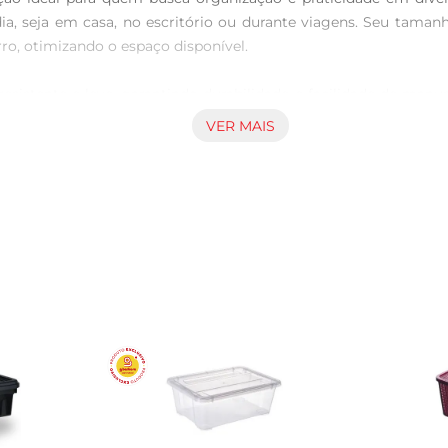
 dia, seja em casa, no escritório ou durante viagens. Seu tam
o, otimizando o espaço disponível.

esistente e leve, garantindo durabilidade e facilidade de manuse
rsos. Além disso, sua transparência permite visualizar rapid
VER MAIS
 o armazenamento de roupas e brinquedos até a organização de m
nte, ajudando a criar um espaço mais agradável e funcional. S
rea Plástica Promocional é leve e fácil de transportar. Seu 
eligente para quem valoriza a organização e a eficiência no dia 