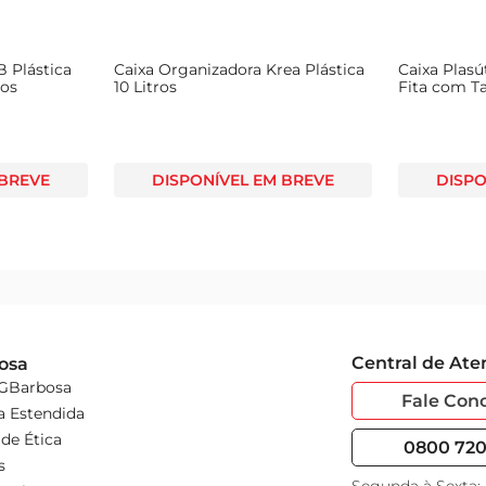
 Plástica
Caixa Organizadora Krea Plástica
Caixa Plasú
ros
10 Litros
Fita com T
 BREVE
DISPONÍVEL EM BREVE
DISPO
Central de At
osa
 GBarbosa
Fale Con
a Estendida
de Ética
0800 720 
s