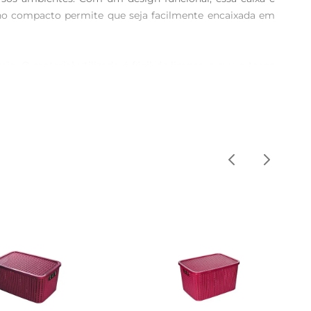
anho compacto permite que seja facilmente encaixada em 
io. O material utilizado é fácil de limpar, o que a torna 
amente o conteúdo, facilitando a identificação do que 
ateriais de escritório e ferramentas. Sua capacidade de 
eja para uso doméstico ou profissional, a Caixa Krea se 
design permite que várias unidades sejam empilhadas, 
a dia.