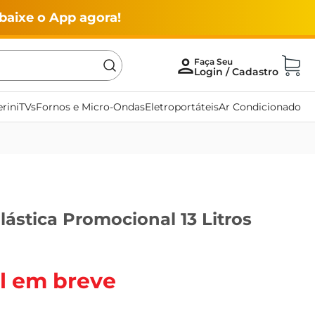
baixe o App agora!
rini
TVs
Fornos e Micro-Ondas
Eletroportáteis
Ar Condicionado
lástica Promocional 13 Litros
l em breve