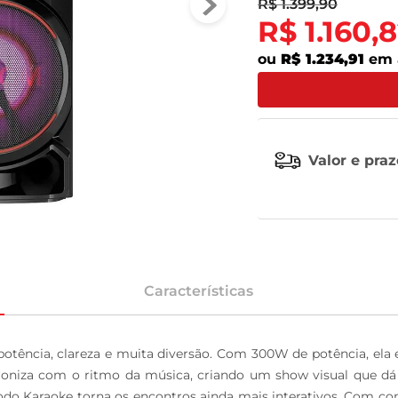
R$
1
.
399
,
90
R$
1
.
160
,
8
tv
ou
R$ 1.234,91
em 
Valor e pra
Características
ência, clareza e muita diversão. Com 300W de potência, ela en
roniza com o ritmo da música, criando um show visual que dá 
modo Karaoke torna os encontros ainda mais interativos. Com c