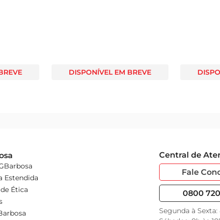
 BREVE
DISPONÍVEL EM BREVE
DISPO
Central de At
osa
 GBarbosa
Fale Con
a Estendida
de Ética
0800 720 
s
Segunda à Sexta:
Barbosa