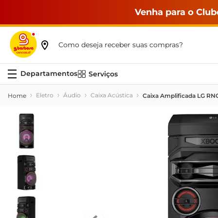
Venha para o Club
Como deseja receber suas compras?
Serviços
Eletro
Áudio
Caixa Acústica
Caixa Amplificada LG RN