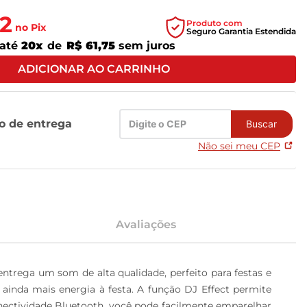
2
Produto com
no Pix
Seguro Garantia Estendida
até
20
x
de
R$ 61,75
sem juros
ADICIONAR AO CARRINHO
zo de entrega
Buscar
Não sei meu CEP
Avaliações
trega um som de alta qualidade, perfeito para festas e 
ainda mais energia à festa. A função DJ Effect permite 
onectividade Bluetooth, você pode facilmente emparelhar 