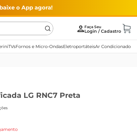
baixe o App agora!
rini
TVs
Fornos e Micro-Ondas
Eletroportáteis
Ar Condicionado
ficada LG RNC7 Preta
agamento