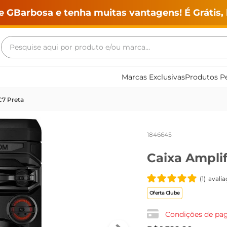
e GBarbosa e tenha muitas vantagens! É Grátis, 
Pesquise aqui por produto e/ou marca...
Termos mais buscados
Marcas Exclusivas
Produtos Pe
geladeira
C7 Preta
maquina lavar
fogao
1846645
café
Caixa Ampli
cerveja
frango
(
1
)
★
★
★
★
★
leite
Oferta Clube
vinho
Condições de p
leite pó