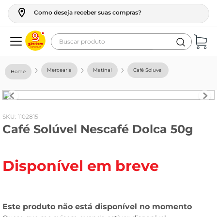
Como deseja receber suas compras?
Buscar produto
Termos mais buscados
Mercearia
Matinal
Café Soluvel
geladeira
maquina lavar
fogao
:
1102815
Café Solúvel Nescafé Dolca 50g
café
cerveja
Disponível em breve
frango
leite
vinho
leite pó