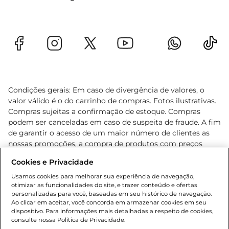
Condições gerais: Em caso de divergência de valores, o
valor válido é o do carrinho de compras. Fotos ilustrativas.
Compras sujeitas a confirmação de estoque. Compras
podem ser canceladas em caso de suspeita de fraude. A fim
de garantir o acesso de um maior número de clientes as
nossas promoções, a compra de produtos com preços
promocionais poderá ter sua quantidade limitada por
Cookies e Privacidade
cliente. Os preços, ofertas e condições são exclusivos para
o e-commerce e válidos durante o dia de hoje, podendo
Usamos cookies para melhorar sua experiência de navegação,
otimizar as funcionalidades do site, e trazer conteúdo e ofertas
sofrer alterações sem prévia notificação. Proibida a venda
personalizadas para você, baseadas em seu histórico de navegação.
de bebidas alcoólicas para menores de 18 anos, conforme
Ao clicar em aceitar, você concorda em armazenar cookies em seu
Lei n.º 8069/90, art. 81, inciso II (Estatuto da Criança e do
dispositivo. Para informações mais detalhadas a respeito de cookies,
Adolescente). Preços e condições exclusivos para o
consulte nossa Política de Privacidade.