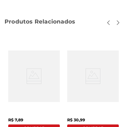
Produtos Relacionados
Café Solúvel Nescafé
Café Solúvel Liofilizado
Tradição Forte Refil 40g
L'or Sul Da Bahia Vidro
84g
R$
7
,
89
R$
30
,
99