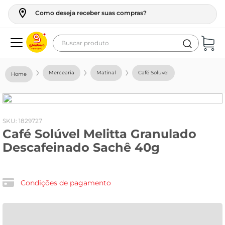
Como deseja receber suas compras?
Buscar produto
Termos mais buscados
Mercearia
Matinal
Café Soluvel
geladeira
maquina lavar
fogao
:
1829727
Café Solúvel Melitta Granulado
café
Descafeinado Sachê 40g
cerveja
frango
Condições de pagamento
leite
vinho
leite pó