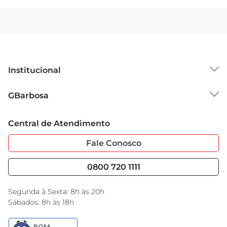
Institucional
Sobre o GBarbosa
GBarbosa
Grupo Cencosud
Trabalhe Conosco
Cartão GBarbosa
Central de Atendimento
Sobre Privacidade
Garantia Estendida
Portal do Fornecedo
Código de Ética
Fale Conosco
Nossas Lojas
Serviços
Cencosud Media
Blog GBarbosa
0800 720 1111
Black Friday
Encarte do Dia
Segunda à Sexta: 8h às 20h
Sábados: 8h às 18h