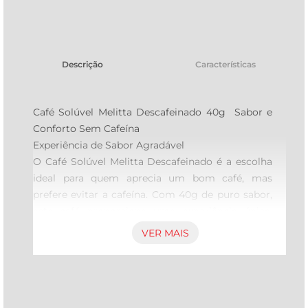
tv
Descrição
Características
Café Solúvel Melitta Descafeinado 40g  Sabor e 
Conforto Sem Cafeína

Experiência de Sabor Agradável  

O Café Solúvel Melitta Descafeinado é a escolha 
ideal para quem aprecia um bom café, mas 
prefere evitar a cafeína. Com 40g de puro sabor, 
este café proporciona uma experiência única, 
mantendo a essência e o aroma característicos 
VER MAIS
que os amantes de café tanto valorizam. Perfeito 
para ser preparado a qualquer hora do dia, ele é 
uma opção prática e deliciosa para momentos de 
pausa e relaxamento.
