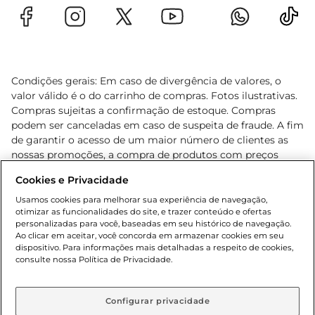
Condições gerais: Em caso de divergência de valores, o
valor válido é o do carrinho de compras. Fotos ilustrativas.
Compras sujeitas a confirmação de estoque. Compras
podem ser canceladas em caso de suspeita de fraude. A fim
de garantir o acesso de um maior número de clientes as
nossas promoções, a compra de produtos com preços
promocionais poderá ter sua quantidade limitada por
Cookies e Privacidade
cliente. Os preços, ofertas e condições são exclusivos para
o e-commerce e válidos durante o dia de hoje, podendo
Usamos cookies para melhorar sua experiência de navegação,
otimizar as funcionalidades do site, e trazer conteúdo e ofertas
sofrer alterações sem prévia notificação. Proibida a venda
personalizadas para você, baseadas em seu histórico de navegação.
de bebidas alcoólicas para menores de 18 anos, conforme
Ao clicar em aceitar, você concorda em armazenar cookies em seu
Lei n.º 8069/90, art. 81, inciso II (Estatuto da Criança e do
dispositivo. Para informações mais detalhadas a respeito de cookies,
Adolescente). Preços e condições exclusivos para o
consulte nossa Política de Privacidade.
www.gbarbosa.com.br
, podendo sofrer alterações sem
aviso prévio. O valor mínimo para as compras on-line é de
R$ 80,00.
Configurar privacidade