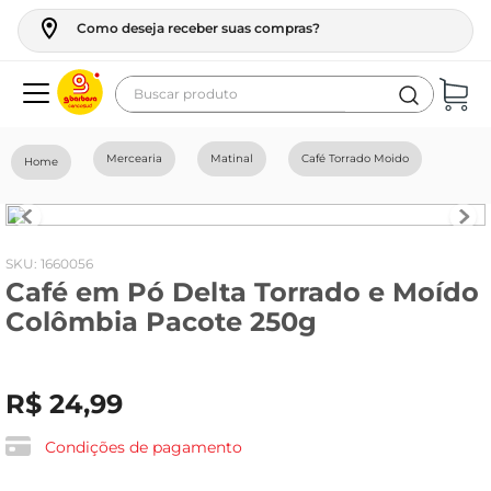
Como deseja receber suas compras?
Buscar produto
Termos mais buscados
Mercearia
Matinal
Café Torrado Moido
geladeira
maquina lavar
fogao
:
1660056
Café em Pó Delta Torrado e Moído
café
Colômbia Pacote 250g
cerveja
frango
R$
24
,
99
vinho
leite
Condições de pagamento
tv