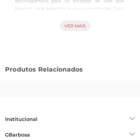
escolhaperfeita para os amantes de café que 
buscam uma experiência rica e envolvente. Com 
grãos selecionados da Colômbia, este café 
proporciona um sabor encorpado e um aroma 
VER MAIS
inconfundível, ideal para começar o dia com 
energia ou para uma pausa relaxante durante a 
tarde.Cada xícara traz a autenticidade e a tradição 
do cultivo colombiano, garantindo uma 
degustação que encanta os sentidos.

Produtos Relacionados
Qualidade e frescor garantidos  

Embalado com cuidado, o Café Delta Colômbia 
mantém suas características por mais tempo, 
preservando a frescura e os sabores intensos. A 
moagem adequada dos grãos proporciona uma 
extração perfeita, seja no preparo em cafeteiras 
tradicionais,prensa francesa ou métodos 
Institucional
alternativos. A qualidade dos grãos é 
rigorosamente controlada, assegurando que você 
Sobre o GBarbosa
GBarbosa
tenha sempre um café de excelência em sua casa.

Grupo Cencosud