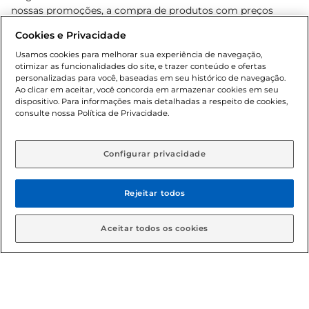
nossas promoções, a compra de produtos com preços
promocionais poderá ter sua quantidade limitada por
Cookies e Privacidade
cliente. Os preços, ofertas e condições são exclusivos para
o e-commerce e válidos durante o dia de hoje, podendo
Usamos cookies para melhorar sua experiência de navegação,
otimizar as funcionalidades do site, e trazer conteúdo e ofertas
sofrer alterações sem prévia notificação. Proibida a venda
personalizadas para você, baseadas em seu histórico de navegação.
de bebidas alcoólicas para menores de 18 anos, conforme
Ao clicar em aceitar, você concorda em armazenar cookies em seu
Lei n.º 8069/90, art. 81, inciso II (Estatuto da Criança e do
dispositivo. Para informações mais detalhadas a respeito de cookies,
Adolescente). Preços e condições exclusivos para o
consulte nossa Política de Privacidade.
www.gbarbosa.com.br
, podendo sofrer alterações sem
aviso prévio. O valor mínimo para as compras on-line é de
R$ 80,00.
Configurar privacidade
Rejeitar todos
© 2026 Copyright. Todos os direitos
reservados Gbarbosa.
Aceitar todos os cookies
Cencosud Brasil Comercial SA.CNPJ sob n° 39.346.861/0350-38 .
Sediada na Av. das Nações Unidas, 12.995, 21º andar, CEP: