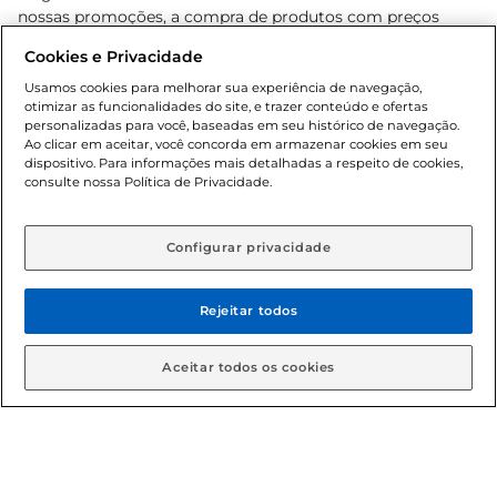
nossas promoções, a compra de produtos com preços
promocionais poderá ter sua quantidade limitada por
Cookies e Privacidade
cliente. Os preços, ofertas e condições são exclusivos para
o e-commerce e válidos durante o dia de hoje, podendo
Usamos cookies para melhorar sua experiência de navegação,
otimizar as funcionalidades do site, e trazer conteúdo e ofertas
sofrer alterações sem prévia notificação. Proibida a venda
personalizadas para você, baseadas em seu histórico de navegação.
de bebidas alcoólicas para menores de 18 anos, conforme
Ao clicar em aceitar, você concorda em armazenar cookies em seu
Lei n.º 8069/90, art. 81, inciso II (Estatuto da Criança e do
dispositivo. Para informações mais detalhadas a respeito de cookies,
Adolescente). Preços e condições exclusivos para o
consulte nossa Política de Privacidade.
www.gbarbosa.com.br
, podendo sofrer alterações sem
aviso prévio. O valor mínimo para as compras on-line é de
R$ 80,00.
Configurar privacidade
Rejeitar todos
© 2026 Copyright. Todos os direitos
reservados Gbarbosa.
Aceitar todos os cookies
Cencosud Brasil Comercial SA.CNPJ sob n° 39.346.861/0350-38 .
Sediada na Av. das Nações Unidas, 12.995, 21º andar, CEP: