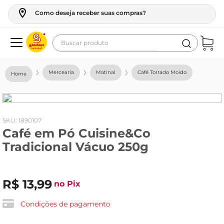
Como deseja receber suas compras?
Buscar produto
Termos mais buscados
Mercearia
Matinal
Café Torrado Moido
geladeira
maquina lavar
fogao
:
1890107
Café em Pó Cuisine&Co
café
Tradicional Vácuo 250g
cerveja
frango
R$
13
,
99
no Pix
leite
vinho
Condições de pagamento
leite pó