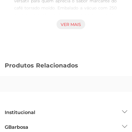
versátil para quem aprecia o sabor marcante do 
café torrado moído. Embalado a vácuo com 250 
gramas, mantém o frescor e aroma essenciais 
para uma experiência agradável a cada preparo. 
VER MAIS
Indicado para diversos métodos de extração, 
atende às necessidades diárias e combina 
facilmente com diferentes ocasiões e 
preferências. Qualidade e tradição na xícara O 
café torrado moído permite uma extração eficaz, 
Produtos Relacionados
preservando o perfil tradicional do produto 
CuisineCo. Essa característica resulta em uma 
bebida com corpo equilibrado e aroma 
convidativo, proporcionando aquele sabor que 
remete às origens e hábitos brasileiros no 
consumo do café. Seu uso é compatível tanto 
para preparos rápidos quanto para métodos mais 
Institucional
elaborados, facilitando a sua rotina. Aplicações e 
recomendações Por ser um café em pó 
Sobre o GBarbosa
GBarbosa
tradicional, adaptase bem para o consumo em 
Grupo Cencosud