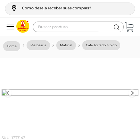
Como deseja receber suas compras?
Buscar produto
Termos mais buscados
Mercearia
Matinal
Café Torrado Moido
geladeira
maquina lavar
fogao
café
cerveja
frango
leite
vinho
:
1737143
leite pó