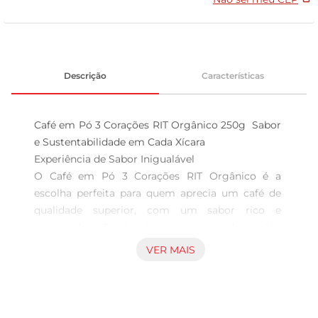
Descrição
Características
Café em Pó 3 Corações RIT Orgânico 250g  Sabor 
e Sustentabilidade em Cada Xícara

Experiência de Sabor Inigualável  

O Café em Pó 3 Corações RIT Orgânico é a 
escolha perfeita para quem aprecia um café de 
qualidade superior, com um sabor rico e 
encorpado. Produzido a partir de grãos 
selecionados de cultivo orgânico, este café 
VER MAIS
proporciona uma experiência única a cada xícara, 
ideal para começaro dia com energia ou para 
aqueles momentos de pausa durante a rotina. 
Seu aroma envolvente e sabor equilibrado fazem 