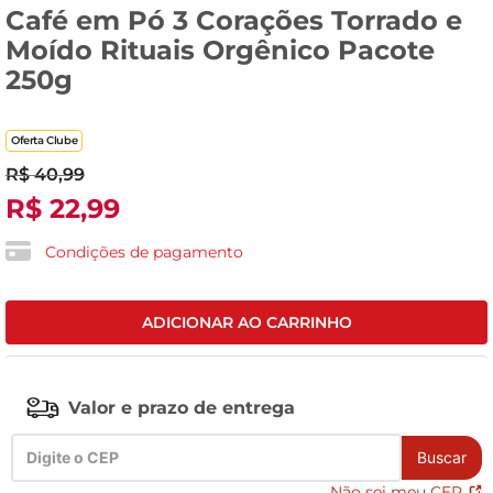
Café em Pó 3 Corações Torrado e
tv
Moído Rituais Orgênico Pacote
250g
Oferta Clube
R$
40
,
99
R$
22
,
99
Condições de pagamento
ADICIONAR AO CARRINHO
Valor e prazo de entrega
Buscar
Não sei meu CEP