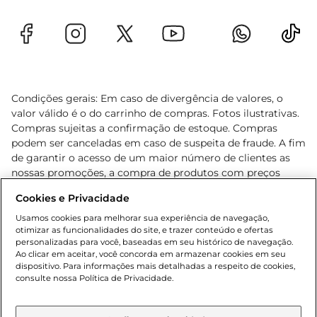
Condições gerais: Em caso de divergência de valores, o
valor válido é o do carrinho de compras. Fotos ilustrativas.
Compras sujeitas a confirmação de estoque. Compras
podem ser canceladas em caso de suspeita de fraude. A fim
de garantir o acesso de um maior número de clientes as
nossas promoções, a compra de produtos com preços
promocionais poderá ter sua quantidade limitada por
Cookies e Privacidade
cliente. Os preços, ofertas e condições são exclusivos para
o e-commerce e válidos durante o dia de hoje, podendo
Usamos cookies para melhorar sua experiência de navegação,
otimizar as funcionalidades do site, e trazer conteúdo e ofertas
sofrer alterações sem prévia notificação. Proibida a venda
personalizadas para você, baseadas em seu histórico de navegação.
de bebidas alcoólicas para menores de 18 anos, conforme
Ao clicar em aceitar, você concorda em armazenar cookies em seu
Lei n.º 8069/90, art. 81, inciso II (Estatuto da Criança e do
dispositivo. Para informações mais detalhadas a respeito de cookies,
Adolescente). Preços e condições exclusivos para o
consulte nossa Política de Privacidade.
www.gbarbosa.com.br
, podendo sofrer alterações sem
aviso prévio. O valor mínimo para as compras on-line é de