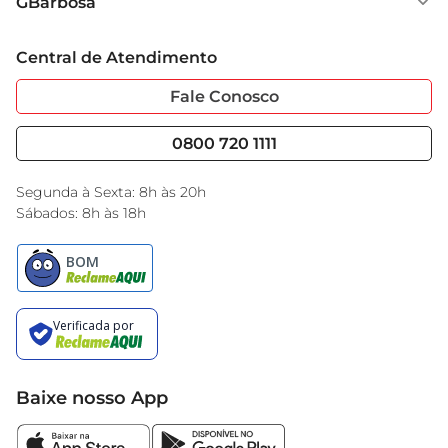
GBarbosa
Grupo Cencosud
Trabalhe Conosco
Cartão GBarbosa
Central de Atendimento
Sobre Privacidade
Garantia Estendida
Portal do Fornecedo
Código de Ética
Fale Conosco
Nossas Lojas
Serviços
Cencosud Media
Blog GBarbosa
0800 720 1111
Black Friday
Encarte do Dia
Segunda à Sexta: 8h às 20h
Sábados: 8h às 18h
Baixe nosso App