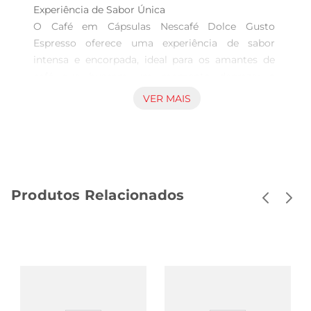
Experiência de Sabor Única  

O Café em Cápsulas Nescafé Dolce Gusto 
Espresso oferece uma experiência de sabor 
intensa e encorpada, ideal para os amantes de 
café que buscam um momento deprazer a 
qualquer hora do dia. Cada cápsula é 
VER MAIS
cuidadosamente elaborada para garantir que 
você desfrute de um espresso autêntico, com um 
aroma envolvente e um sabor marcante que 
despertam os sentidos.

Praticidade e Facilidade de Uso  

Produtos Relacionados
Desfrutar de um café de qualidade nunca foi tão 
fácil. As cápsulas são projetadas para serem 
utilizadas com as máquinas Nescafé Dolce Gusto, 
proporcionando umapreparação rápida e sem 
complicações. Basta inserir a cápsula, selecionar 
a intensidade desejada e em poucos minutos 
você terá um espresso fresco e delicioso, pronto 
para ser saboreado.
