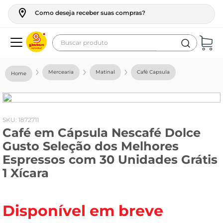
Como deseja receber suas compras?
Buscar produto
Termos mais buscados
Mercearia
Matinal
Café Capsula
geladeira
maquina lavar
fogao
:
1872711
Café em Cápsula Nescafé Dolce
café
Gusto Seleção dos Melhores
cerveja
Espressos com 30 Unidades Grátis
frango
1 Xícara
leite
vinho
Disponível em breve
leite pó