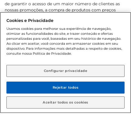
de garantir o acesso de um maior número de clientes as
nossas promoções, a compra de produtos com preços
promocionais poderá ter sua quantidade limitada por
Cookies e Privacidade
cliente. Os preços, ofertas e condições são exclusivos para
o e-commerce e válidos durante o dia de hoje, podendo
Usamos cookies para melhorar sua experiência de navegação,
otimizar as funcionalidades do site, e trazer conteúdo e ofertas
sofrer alterações sem prévia notificação. Proibida a venda
personalizadas para você, baseadas em seu histórico de navegação.
de bebidas alcoólicas para menores de 18 anos, conforme
Ao clicar em aceitar, você concorda em armazenar cookies em seu
Lei n.º 8069/90, art. 81, inciso II (Estatuto da Criança e do
dispositivo. Para informações mais detalhadas a respeito de cookies,
Adolescente). Preços e condições exclusivos para o
consulte nossa Política de Privacidade.
www.gbarbosa.com.br
, podendo sofrer alterações sem
aviso prévio. O valor mínimo para as compras on-line é de
R$ 80,00.
Configurar privacidade
Rejeitar todos
© 2026 Copyright. Todos os direitos
reservados Gbarbosa.
Aceitar todos os cookies
Cencosud Brasil Comercial SA.CNPJ sob n° 39.346.861/0350-38 .