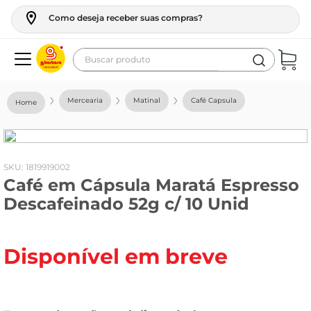
Como deseja receber suas compras?
Buscar produto
Termos mais buscados
Mercearia
Matinal
Café Capsula
geladeira
maquina lavar
fogao
:
1819919002
Café em Cápsula Maratá Espresso
café
Descafeinado 52g c/ 10 Unid
cerveja
frango
Disponível em breve
vinho
leite
tv