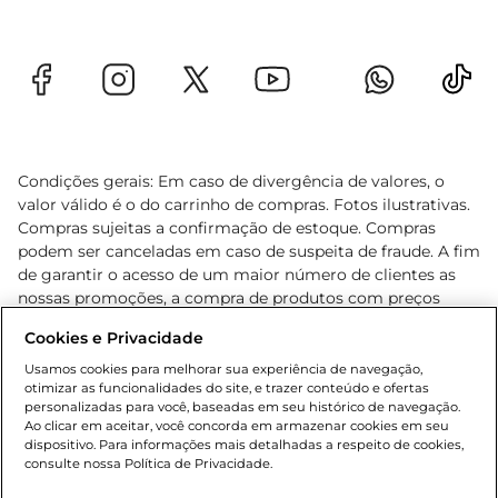
Condições gerais: Em caso de divergência de valores, o
valor válido é o do carrinho de compras. Fotos ilustrativas.
Compras sujeitas a confirmação de estoque. Compras
podem ser canceladas em caso de suspeita de fraude. A fim
de garantir o acesso de um maior número de clientes as
nossas promoções, a compra de produtos com preços
promocionais poderá ter sua quantidade limitada por
Cookies e Privacidade
cliente. Os preços, ofertas e condições são exclusivos para
o e-commerce e válidos durante o dia de hoje, podendo
Usamos cookies para melhorar sua experiência de navegação,
otimizar as funcionalidades do site, e trazer conteúdo e ofertas
sofrer alterações sem prévia notificação. Proibida a venda
personalizadas para você, baseadas em seu histórico de navegação.
de bebidas alcoólicas para menores de 18 anos, conforme
Ao clicar em aceitar, você concorda em armazenar cookies em seu
Lei n.º 8069/90, art. 81, inciso II (Estatuto da Criança e do
dispositivo. Para informações mais detalhadas a respeito de cookies,
Adolescente). Preços e condições exclusivos para o
consulte nossa Política de Privacidade.
www.gbarbosa.com.br
, podendo sofrer alterações sem