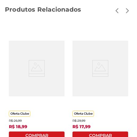
Produtos Relacionados
Chocolate Quente Em
Café Em Cápsula
Cápsula 3 Corações
Nescafé Espresso
Chocolatto
Farmers Origins
Tradicionalicional 11g C/
Colômbia Caixa 44g
10 Unid
Com 10 Unidades
Oferta Clube
Oferta Clube
R$
26
,
99
R$
29
,
99
R$
18
,
99
R$
17
,
99