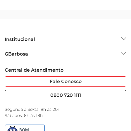
Institucional
Sobre o GBarbosa
GBarbosa
Grupo Cencosud
Trabalhe Conosco
Cartão GBarbosa
Central de Atendimento
Sobre Privacidade
Garantia Estendida
Portal do Fornecedo
Código de Ética
Fale Conosco
Nossas Lojas
Serviços
Cencosud Media
Blog GBarbosa
0800 720 1111
Black Friday
Encarte do Dia
Segunda à Sexta: 8h às 20h
Sábados: 8h às 18h