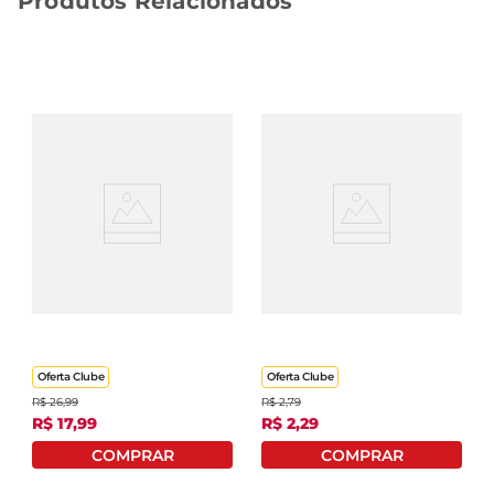
Produtos Relacionados
Café Em Cápsula Santa
Cappuccino Solúvel 3
Clara Torrado E Moído
Corações Baunilha
Gourmet Matas De
Sachê 20g
Minas Caixa 56g Com 10
Unid
Oferta Clube
Oferta Clube
R$
26
,
99
R$
2
,
79
R$
17
,
99
R$
2
,
29