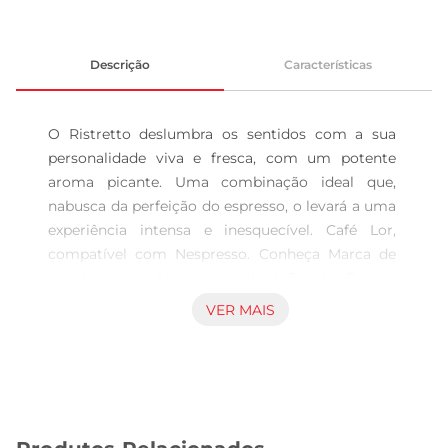
Descrição
Características
O Ristretto deslumbra os sentidos com a sua 
personalidade viva e fresca, com um potente 
aroma picante. Uma combinação ideal que, 
nabusca da perfeição do espresso, o levará a uma 
experiência intensa e inesquecível. Café Lor, 
compatível com Nespresso. Conheça Marca de 
um terceiro, não relacionado à Jacobs Douwe 
Egberts BR Comercialização de Cafés Ltda. Para 
VER MAIS
uma lista detalhada das máquinas compatíveis, 
acesse o site do Café Lor.