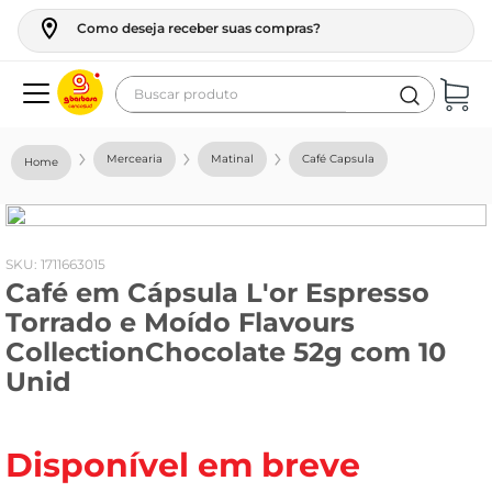
Como deseja receber suas compras?
Buscar produto
Termos mais buscados
Mercearia
Matinal
Café Capsula
geladeira
maquina lavar
fogao
:
1711663015
Café em Cápsula L'or Espresso
café
Torrado e Moído Flavours
cerveja
CollectionChocolate 52g com 10
frango
Unid
leite
vinho
Disponível em breve
leite pó