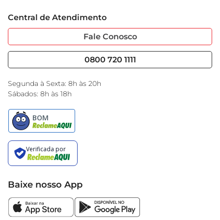
Trabalhe Conosco
Cartão GBarbosa
Central de Atendimento
Sobre Privacidade
Garantia Estendida
Portal do Fornecedo
Código de Ética
Fale Conosco
Nossas Lojas
Serviços
Cencosud Media
Blog GBarbosa
0800 720 1111
Black Friday
Encarte do Dia
Segunda à Sexta: 8h às 20h
Sábados: 8h às 18h
Baixe nosso App