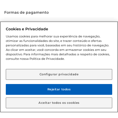
Formas de pagamento
Dúvidas frequentes (FAQ)
Cookies e Privacidade
Política de troca e devolução
Usamos cookies para melhorar sua experiência de navegação,
otimizar as funcionalidades do site, e trazer conteúdo e ofertas
Política de entrega
personalizadas para você, baseadas em seu histórico de navegação.
Ao clicar em aceitar, você concorda em armazenar cookies em seu
dispositivo. Para informações mais detalhadas a respeito de cookies,
consulte nossa Política de Privacidade.
Configurar privacidade
Rejeitar todos
Condições gerais: Em caso de divergência de valores, o
valor válido é o do carrinho de compras. Fotos ilustrativas.
Aceitar todos os cookies
Compras sujeitas a confirmação de estoque. Compras
podem ser canceladas em caso de suspeita de fraude. A fim
de garantir o acesso de um maior número de clientes as