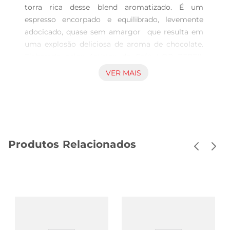
torra rica desse blend aromatizado. É um 
espresso encorpado e equilibrado, levemente 
adocicado, quase sem amargor  que resulta em 
uma explosão deliciosa de aroma de chocolate. 
Elaborado pelos Artistas do Café L'OR PERFIL 
AROMÁTICO E SABOR O blend de L'OR 
VER MAIS
Chocolate possui perfil aromático de notas sutis 
de chocolate amargo. HARMONIZAÇÃO L'OR 
Chocolate pode ser harmonizado com doces à 
base de chocolate, como um brownie com calda 
ou brigadeiro.
Produtos Relacionados