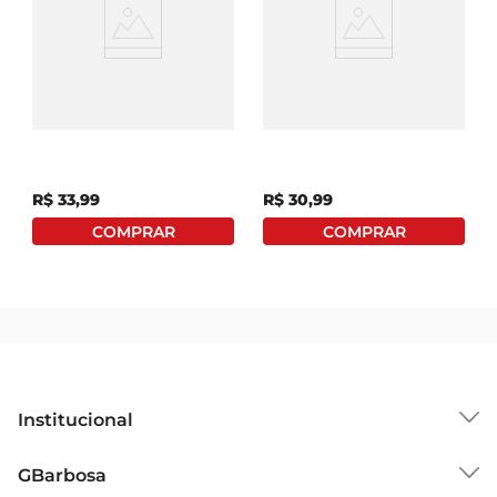
Mochaccino Em
Café Em Cápsula L'or
Cápsula Nescafé Dolce
Torrado E Moído
Gusto Kopenhagen
Ristretto 52g Com 10
Lajotinha 170g Com 10
Unidades
Unidades
R$
33
,
99
R$
30
,
99
Institucional
Sobre o GBarbosa
GBarbosa
Grupo Cencosud