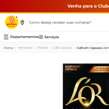
Venha para o Club
Como deseja receber suas compras?
Serviços
Mercearia
Matinal
Café Capsula
Café em Cápsula L'or 