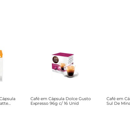
Cápsula
Café em Cápsula Dolce Gusto
Café em Cá
atte
Expresso 96g c/ 16 Unid
Sul De Mina
c/16 Unid
Caixa 80G 