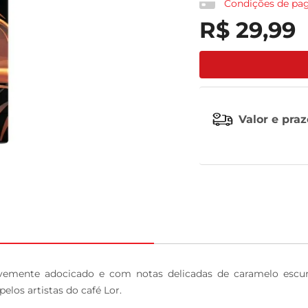
Condições de p
R$
29
,
99
celular
Valor e pra
vemente adocicado e com notas delicadas de caramelo escu
elos artistas do café Lor.