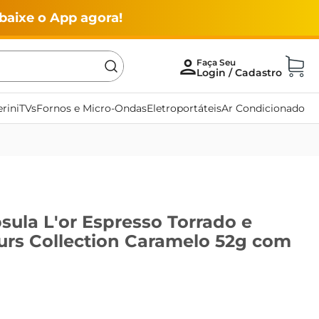
baixe o App agora!
rini
TVs
Fornos e Micro-Ondas
Eletroportáteis
Ar Condicionado
ula L'or Espresso Torrado e
urs Collection Caramelo 52g com