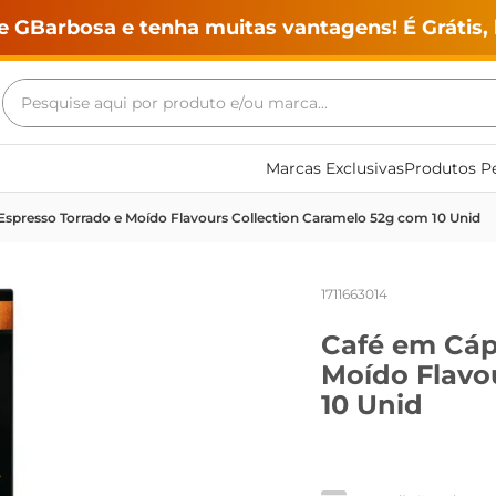
e GBarbosa e tenha muitas vantagens! É Grátis, 
Pesquise aqui por produto e/ou marca...
Termos mais buscados
Marcas Exclusivas
Produtos Pe
geladeira
Espresso Torrado e Moído Flavours Collection Caramelo 52g com 10 Unid
maquina lavar
fogao
1711663014
café
Café em Cáps
cerveja
Moído Flavo
frango
10 Unid
leite
vinho
leite pó