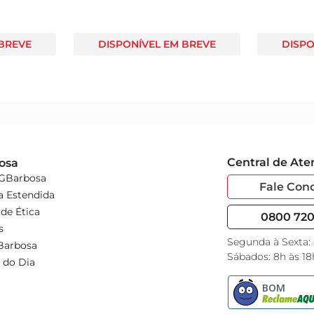
 BREVE
DISPONÍVEL EM BREVE
DISPO
Central de At
osa
 GBarbosa
Fale Con
a Estendida
de Ética
0800 720 
s
Segunda à Sexta:
Barbosa
Sábados: 8h às 18
 do Dia