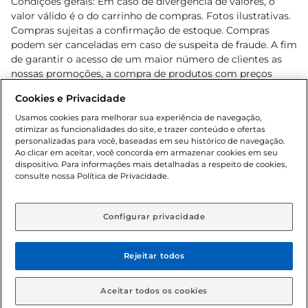
Condições gerais: Em caso de divergência de valores, o
valor válido é o do carrinho de compras. Fotos ilustrativas.
Compras sujeitas a confirmação de estoque. Compras
podem ser canceladas em caso de suspeita de fraude. A fim
de garantir o acesso de um maior número de clientes as
nossas promoções, a compra de produtos com preços
promocionais poderá ter sua quantidade limitada por
Cookies e Privacidade
cliente. Os preços, ofertas e condições são exclusivos para
o e-commerce e válidos durante o dia de hoje, podendo
Usamos cookies para melhorar sua experiência de navegação,
otimizar as funcionalidades do site, e trazer conteúdo e ofertas
sofrer alterações sem prévia notificação. Proibida a venda
personalizadas para você, baseadas em seu histórico de navegação.
de bebidas alcoólicas para menores de 18 anos, conforme
Ao clicar em aceitar, você concorda em armazenar cookies em seu
Lei n.º 8069/90, art. 81, inciso II (Estatuto da Criança e do
dispositivo. Para informações mais detalhadas a respeito de cookies,
Adolescente). Preços e condições exclusivos para o
consulte nossa Política de Privacidade.
www.gbarbosa.com.br
, podendo sofrer alterações sem
aviso prévio. O valor mínimo para as compras on-line é de
R$ 80,00.
Configurar privacidade
Rejeitar todos
© 2026 Copyright. Todos os direitos
reservados Gbarbosa.
Aceitar todos os cookies