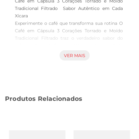
Café em Cápsula 3 Corações Torrado e Moído 
Tradicional Filtrado  Sabor Autêntico em Cada 
Xícara

Experimente o café que transforma sua rotina O 
Café em Cápsula 3 Corações Torrado e Moído 
Tradicional Filtrado traz o verdadeiro sabor do 
café brasileiro de forma prática e saborosa. Cada 
caixa contém 10 cápsulas, com um total de 75g, 
VER MAIS
proporcionando uma experiência de café 
fresquinho a qualquer hora do dia. Ideal para 
quem aprecia um café encorpado e aromático, 
sem complicações no preparo.

Qualidade que se sente em cada gole Produzido 
Produtos Relacionados
pela renomada marca 3 Corações, este café é 
feito com grãos selecionados e cuidadosamente 
torrados, garantindo um sabor equilibrado e uma 
fragrância envolvente. As cápsulas são 
compatíveis com máquinas de café específicas, 
permitindo que você desfrute debebidas com um 