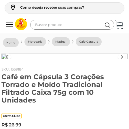
Como deseja receber suas compras?
Buscar produto
Termos mais buscados
Mercearia
Matinal
Café Capsula
geladeira
maquina lavar
fogao
:
1559184
Café em Cápsula 3 Corações
café
Torrado e Moído Tradicional
cerveja
Filtrado Caixa 75g com 10
frango
Unidades
vinho
Oferta Clube
leite
R$
26
,
99
tv