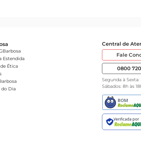
Central de At
osa
 GBarbosa
Fale Con
a Estendida
de Ética
0800 720 
s
Segunda à Sexta:
Barbosa
Sábados: 8h às 18
 do Dia