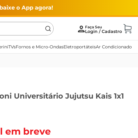
baixe o App agora!
rini
TVs
Fornos e Micro-Ondas
Eletroportáteis
Ar Condicionado
ni Universitário Jujutsu Kais 1x1
l em breve