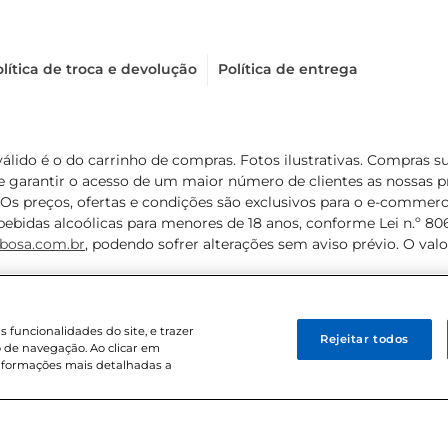
lítica de troca e devolução
Política de entrega
válido é o do carrinho de compras. Fotos ilustrativas. Compras 
de garantir o acesso de um maior número de clientes as nossa
 Os preços, ofertas e condições são exclusivos para o e-commerc
ebidas alcoólicas para menores de 18 anos, conforme Lei n.º 8069/
bosa.com.br
, podendo sofrer alterações sem aviso prévio. O va
funcionalidades do site, e trazer
Rejeitar todos
 de navegação. Ao clicar em
informações mais detalhadas a
8 . Sediada na Av. das Nações Unidas, 12.995, 21º andar, CEP: 04.578-000, 