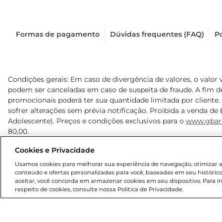
Formas de pagamento
Dúvidas frequentes (FAQ)
Po
Condições gerais: Em caso de divergência de valores, o valor 
podem ser canceladas em caso de suspeita de fraude. A fim 
promocionais poderá ter sua quantidade limitada por cliente.
sofrer alterações sem prévia notificação. Proibida a venda de b
Adolescente). Preços e condições exclusivos para o
www.gbar
80,00.
Cookies e Privacidade
© 2025 Copyright. Todos os direitos reservados Gbarbosa.
Usamos cookies para melhorar sua experiência de navegação, otimizar as 
conteúdo e ofertas personalizadas para você, baseadas em seu histórico
aceitar, você concorda em armazenar cookies em seu dispositivo. Para 
respeito de cookies, consulte nossa Política de Privacidade.
Cencosud Brasil Comercial SA.CNPJ sob n° 39.346.861/0350-3