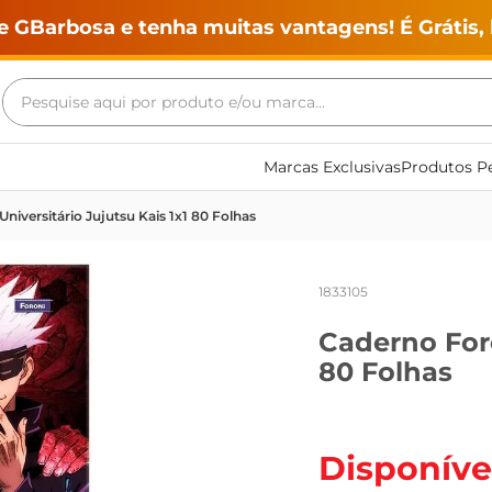
e GBarbosa e tenha muitas vantagens! É Grátis, 
Pesquise aqui por produto e/ou marca...
Termos mais buscados
Marcas Exclusivas
Produtos Pe
geladeira
niversitário Jujutsu Kais 1x1 80 Folhas
maquina lavar
fogao
1833105
café
Caderno Foro
cerveja
80 Folhas
frango
leite
vinho
Disponíve
leite pó