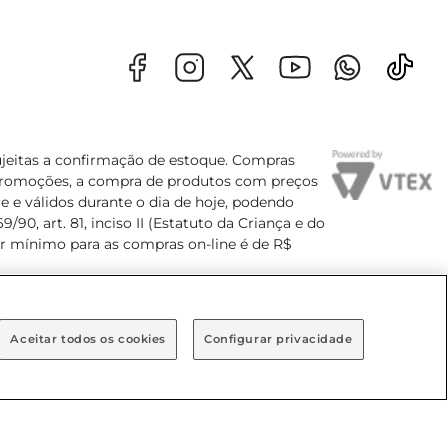
sujeitas a confirmação de estoque. Compras
s promoções, a compra de produtos com preços
e e válidos durante o dia de hoje, podendo
90, art. 81, inciso II (Estatuto da Criança e do
lor mínimo para as compras on-line é de R$
Aceitar todos os cookies
Configurar privacidade
Bairro Brooklin Paulista, na cidade de São Paulo - SP.