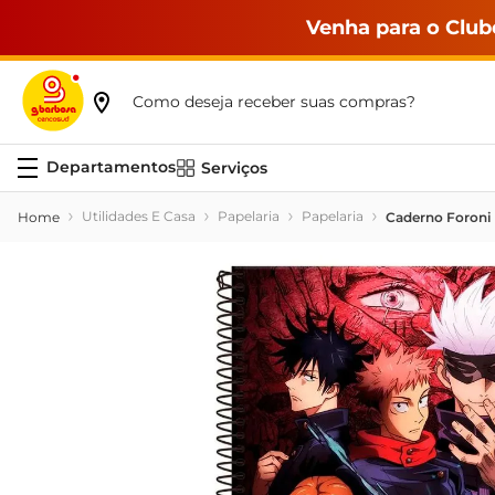
Venha para o Club
Como deseja receber suas compras?
Serviços
Utilidades E Casa
Papelaria
Papelaria
Caderno Foroni U