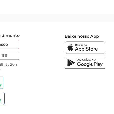
endimento
Baixe nosso App
osco
1111
 8h às 20h
h