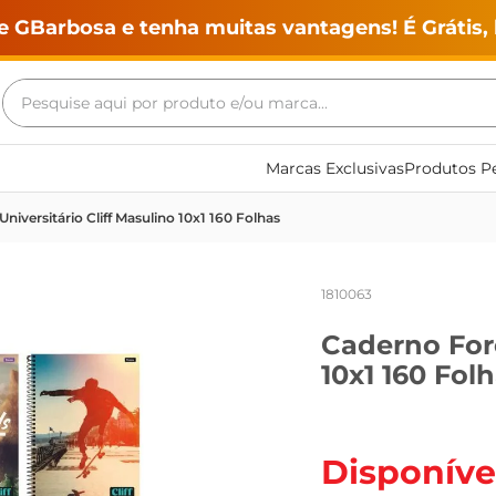
e GBarbosa e tenha muitas vantagens! É Grátis, 
Pesquise aqui por produto e/ou marca...
Termos mais buscados
Marcas Exclusivas
Produtos Pe
geladeira
niversitário Cliff Masulino 10x1 160 Folhas
maquina lavar
fogao
1810063
café
Caderno Foro
cerveja
10x1 160 Fol
frango
leite
vinho
Disponíve
leite pó