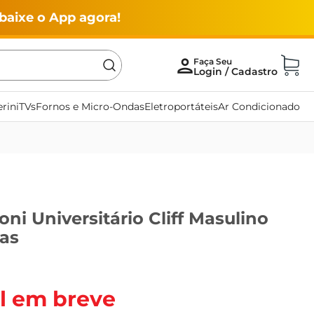
baixe o App agora!
rini
TVs
Fornos e Micro-Ondas
Eletroportáteis
Ar Condicionado
ni Universitário Cliff Masulino
has
l em breve