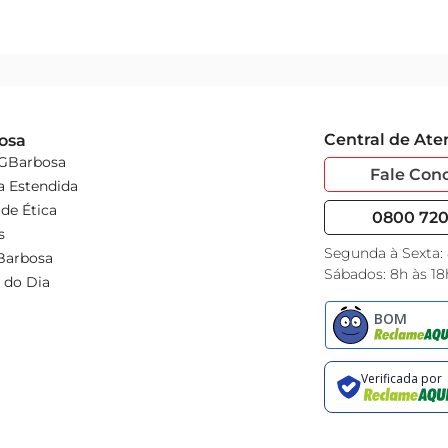
Central de At
osa
 GBarbosa
Fale Con
a Estendida
de Ética
0800 720 
s
Segunda à Sexta:
Barbosa
Sábados: 8h às 18
 do Dia