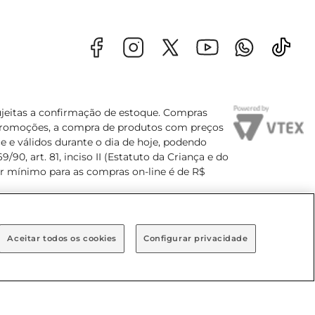
sujeitas a confirmação de estoque. Compras
s promoções, a compra de produtos com preços
e e válidos durante o dia de hoje, podendo
90, art. 81, inciso II (Estatuto da Criança e do
lor mínimo para as compras on-line é de R$
Aceitar todos os cookies
Configurar privacidade
Bairro Brooklin Paulista, na cidade de São Paulo - SP.