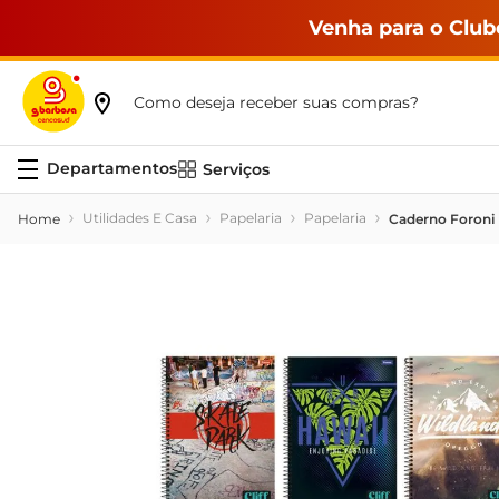
Venha para o Club
Como deseja receber suas compras?
Serviços
Utilidades E Casa
Papelaria
Papelaria
Caderno Foroni U