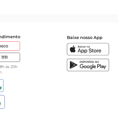
endimento
Baixe nosso App
osco
1111
 8h às 20h
h