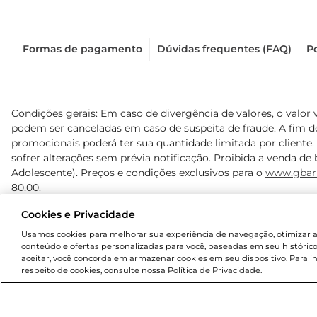
Formas de pagamento
Dúvidas frequentes (FAQ)
Po
Condições gerais: Em caso de divergência de valores, o valor 
podem ser canceladas em caso de suspeita de fraude. A fim 
promocionais poderá ter sua quantidade limitada por cliente.
sofrer alterações sem prévia notificação. Proibida a venda de b
Adolescente). Preços e condições exclusivos para o
www.gbar
80,00.
Cookies e Privacidade
© 2025 Copyright. Todos os direitos reservados Gbarbosa.
Usamos cookies para melhorar sua experiência de navegação, otimizar as 
conteúdo e ofertas personalizadas para você, baseadas em seu histórico
aceitar, você concorda em armazenar cookies em seu dispositivo. Para 
respeito de cookies, consulte nossa Política de Privacidade.
Cencosud Brasil Comercial SA.CNPJ sob n° 39.346.861/0350-3