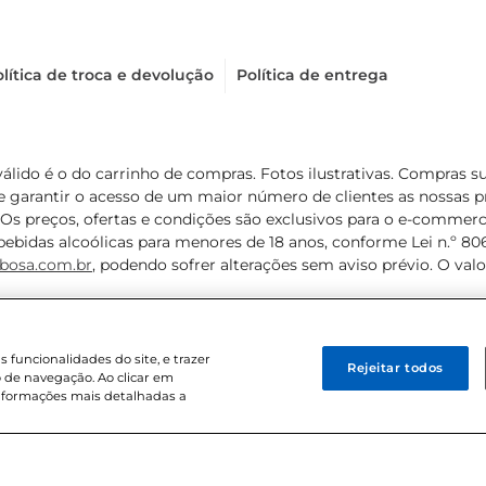
lítica de troca e devolução
Política de entrega
válido é o do carrinho de compras. Fotos ilustrativas. Compras 
de garantir o acesso de um maior número de clientes as nossa
 Os preços, ofertas e condições são exclusivos para o e-commerc
ebidas alcoólicas para menores de 18 anos, conforme Lei n.º 8069/
bosa.com.br
, podendo sofrer alterações sem aviso prévio. O va
funcionalidades do site, e trazer
Rejeitar todos
 de navegação. Ao clicar em
informações mais detalhadas a
8 . Sediada na Av. das Nações Unidas, 12.995, 21º andar, CEP: 04.578-000, 