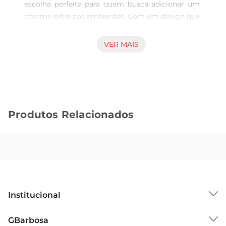
escolha perfeita para quem busca adicionar um 
charme extra aos ambientes. Com um design que 
combina simplicidade e elegância, este cachepot 
é ideal para acomodar suas plantas favoritas, 
VER MAIS
trazendo um novo ar para salas, varandas ou até 
mesmo escritórios. Seu tom azul vibrante se 
destaca, proporcionando um contraste bonito 
com o verde das plantas, criando uma atmosfera 
acolhedora e harmoniosa.

Produtos Relacionados
Materiais e design que encantam  

Fabricado em algodão, o cachepot é leve e fácil 
de manusear, permitindo que você troque suas 
plantas de lugar sem esforço. A corda que 
envolve o cachepot não apenas adiciona um 
elemento decorativo, mas também garante 
resistência e durabilidade ao produto. O design 
Institucional
aberto facilita a ventilação das raízes, 
promovendo um ambientesaudável para suas 
Sobre o GBarbosa
GBarbosa
plantas, enquanto a estética moderna se adapta a 