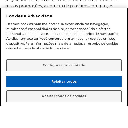
nossas promoções, a compra de produtos com preços
promocionais poderá ter sua quantidade limitada por
Cookies e Privacidade
cliente. Os preços, ofertas e condições são exclusivos para
o e-commerce e válidos durante o dia de hoje, podendo
Usamos cookies para melhorar sua experiência de navegação,
otimizar as funcionalidades do site, e trazer conteúdo e ofertas
sofrer alterações sem prévia notificação. Proibida a venda
personalizadas para você, baseadas em seu histórico de navegação.
de bebidas alcoólicas para menores de 18 anos, conforme
Ao clicar em aceitar, você concorda em armazenar cookies em seu
Lei n.º 8069/90, art. 81, inciso II (Estatuto da Criança e do
dispositivo. Para informações mais detalhadas a respeito de cookies,
Adolescente). Preços e condições exclusivos para o
consulte nossa Política de Privacidade.
www.gbarbosa.com.br
, podendo sofrer alterações sem
aviso prévio. O valor mínimo para as compras on-line é de
R$ 80,00.
Configurar privacidade
Rejeitar todos
© 2026 Copyright. Todos os direitos
reservados Gbarbosa.
Aceitar todos os cookies
Cencosud Brasil Comercial SA.CNPJ sob n° 39.346.861/0350-38 .
Sediada na Av. das Nações Unidas, 12.995, 21º andar, CEP: