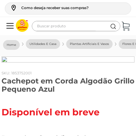
Como deseja receber suas compras?
Buscar produto
Termos mais buscados
Utilidades E Casa
Plantas Artificiais E Vasos
Flores E 
geladeira
maquina lavar
fogao
:
1853752001
Cachepot em Corda Algodão Grillo
café
Pequeno Azul
cerveja
frango
Disponível em breve
leite
vinho
leite pó