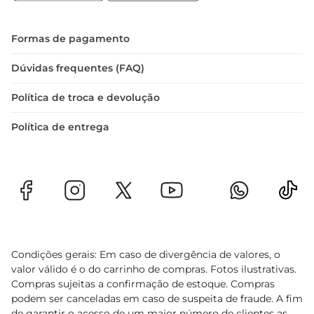
manter a beleza do produto, recomendase evitar 
a exposição direta ao sol por longos períodos e 
realizar a limpeza com um pano úmido. Assim, 
Formas de pagamento
você garante que o cachepot permaneça sempre 
bonito e em bom estado, pronto para embelezar 
Dúvidas frequentes (FAQ)
seus espaços.
Política de troca e devolução
Política de entrega
Condições gerais: Em caso de divergência de valores, o
valor válido é o do carrinho de compras. Fotos ilustrativas.
Compras sujeitas a confirmação de estoque. Compras
podem ser canceladas em caso de suspeita de fraude. A fim
de garantir o acesso de um maior número de clientes as