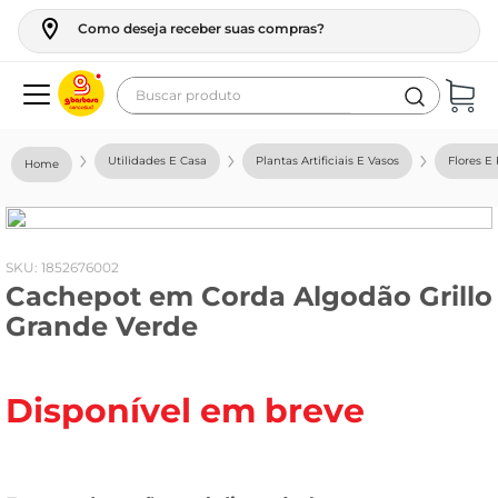
Como deseja receber suas compras?
Buscar produto
Termos mais buscados
Utilidades E Casa
Plantas Artificiais E Vasos
Flores E 
geladeira
maquina lavar
fogao
:
1852676002
Cachepot em Corda Algodão Grillo
café
Grande Verde
cerveja
frango
Disponível em breve
leite
vinho
leite pó