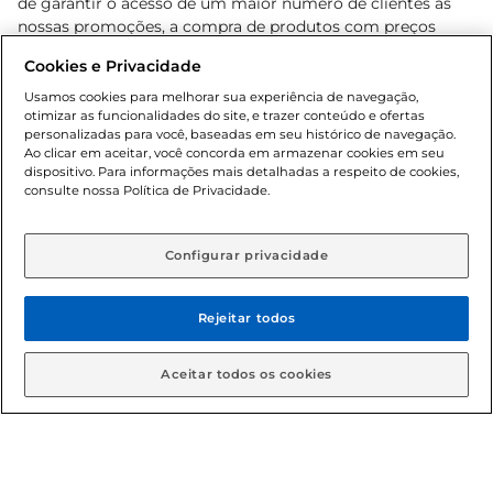
de garantir o acesso de um maior número de clientes as
nossas promoções, a compra de produtos com preços
promocionais poderá ter sua quantidade limitada por
Cookies e Privacidade
cliente. Os preços, ofertas e condições são exclusivos para
o e-commerce e válidos durante o dia de hoje, podendo
Usamos cookies para melhorar sua experiência de navegação,
otimizar as funcionalidades do site, e trazer conteúdo e ofertas
sofrer alterações sem prévia notificação. Proibida a venda
personalizadas para você, baseadas em seu histórico de navegação.
de bebidas alcoólicas para menores de 18 anos, conforme
Ao clicar em aceitar, você concorda em armazenar cookies em seu
Lei n.º 8069/90, art. 81, inciso II (Estatuto da Criança e do
dispositivo. Para informações mais detalhadas a respeito de cookies,
Adolescente). Preços e condições exclusivos para o
consulte nossa Política de Privacidade.
www.gbarbosa.com.br
, podendo sofrer alterações sem
aviso prévio. O valor mínimo para as compras on-line é de
R$ 80,00.
Configurar privacidade
Rejeitar todos
© 2026 Copyright. Todos os direitos
reservados Gbarbosa.
Aceitar todos os cookies
Cencosud Brasil Comercial SA.CNPJ sob n° 39.346.861/0350-38 .
Sediada na Av. das Nações Unidas, 12.995, 21º andar, CEP: