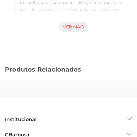
é a escolha ideal para quem deseja adicionar um 
toque de charme e sofisticação ao ambiente. 
Com um designque combina a rusticidade da 
corda de algodão com a elegância da tonalidade 
VER MAIS
verde, este cachepot se destaca em qualquer 
espaço, seja em casa ou no escritório. Ele é 
perfeito para exibir suas plantas favoritas, criando 
um ambiente acolhedor e cheio de vida.

Materiais de qualidade e durabilidade

Produtos Relacionados
Este cachepot é confeccionado com materiais de 
alta qualidade, garantindo não apenas um visual 
atraente, mas também resistência e durabilidade. 
A corda de algodão proporciona um acabamento 
texturizado que é agradável ao toque e 
visualmente interessante. Além disso, a estrutura 
é projetada para suportar o peso das plantas, 
Institucional
oferecendo segurança e estabilidade.

Versatilidade de uso

Sobre o GBarbosa
GBarbosa
O cachepot Corda Algodão Grillo G é 