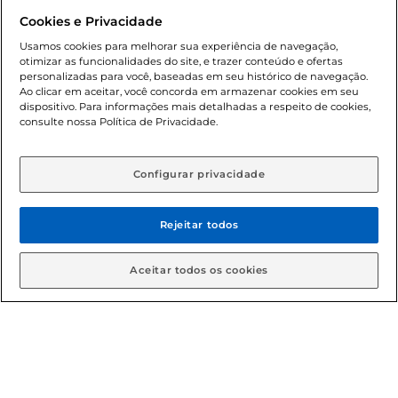
Dúvidas frequentes (FAQ)
Cookies e Privacidade
Política de troca e devolução
Usamos cookies para melhorar sua experiência de navegação,
otimizar as funcionalidades do site, e trazer conteúdo e ofertas
Política de entrega
personalizadas para você, baseadas em seu histórico de navegação.
Ao clicar em aceitar, você concorda em armazenar cookies em seu
dispositivo. Para informações mais detalhadas a respeito de cookies,
consulte nossa Política de Privacidade.
Configurar privacidade
Rejeitar todos
Condições gerais: Em caso de divergência de valores, o
valor válido é o do carrinho de compras. Fotos ilustrativas.
Aceitar todos os cookies
Compras sujeitas a confirmação de estoque. Compras
podem ser canceladas em caso de suspeita de fraude. A fim
de garantir o acesso de um maior número de clientes as
nossas promoções, a compra de produtos com preços
promocionais poderá ter sua quantidade limitada por
cliente. Os preços, ofertas e condições são exclusivos para
o e-commerce e válidos durante o dia de hoje, podendo