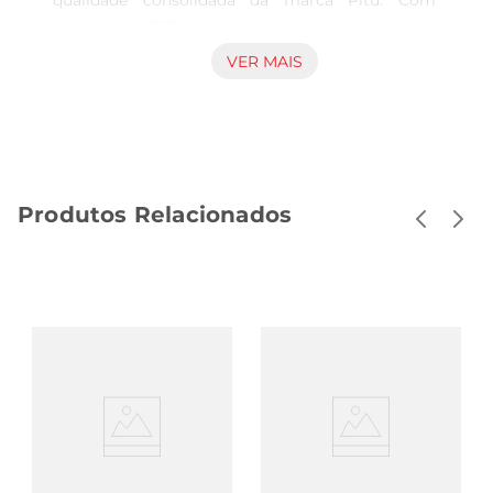
qualidade consolidada da marca Pitu. Com 
volume de 965 ml, esta bebida é destinada a 
quem busca uma experiência diferenciada, com 
VER MAIS
um toque de caju que agrega suavidade e 
personalidade. Tratase de uma alternativa 
interessante para apreciar em ocasiões diversas, 
valorizando o convívio e o sabor característico da 
região. Composição e uso A composição da 
Produtos Relacionados
Aguardente Pitú Caju oferece a combinação 
típica das aguardentes com o aroma e sabor do 
fruto do caju, resultando em uma bebida 
harmoniosa para ser consumida em momentos 
de confraternização ou acompanhando receitas e 
drinks que façam uso dessa base. Seu volume a 
torna adequada para consumo individual ou 
compartilhado, adaptandose a diferentes 
contextos e preferências. Compatibilidade e 
ambiente A presença desta aguardente em 
festas, encontros ou como componente de 