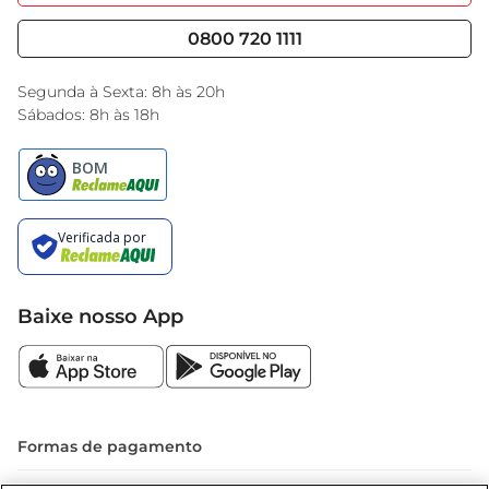
Nossas Lojas
Serviços
Cencosud Media
Blog GBarbosa
0800 720 1111
Black Friday
Encarte do Dia
Segunda à Sexta: 8h às 20h
Sábados: 8h às 18h
Baixe nosso App
Formas de pagamento