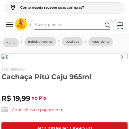
Como deseja receber suas compras?
Buscar produto
Termos mais buscados
Bebida Alcoólica
Destilado
Aguardente
geladeira
maquina lavar
fogao
:
1890320
Cachaça Pitú Caju 965ml
café
cerveja
R$
19
,
99
frango
no Pix
vinho
Condições de pagamento
leite
tv
ADICIONAR AO CARRINHO