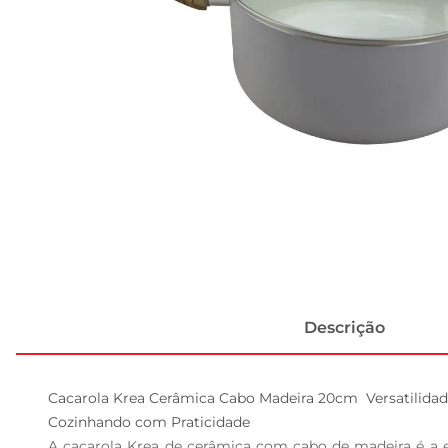
Descrição
Cacarola Krea Cerâmica Cabo Madeira 20cm  Versatilidade
Cozinhando com Praticidade  

A cacarola Krea de cerâmica com cabo de madeira é a es