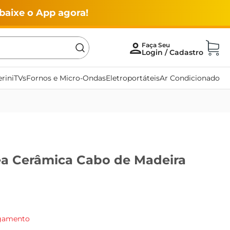
baixe o App agora!
rini
TVs
Fornos e Micro-Ondas
Eletroportáteis
Ar Condicionado
ea Cerâmica Cabo de Madeira
agamento