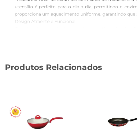
utensílio é perfeito para o dia a dia, permitindo o c
proporciona um aquecimento uniforme, garantindo que s
Design Atraente e Funcional  

O design da cacarola Krea combina estética e funciona
confortável, evitando queimaduras durante o uso. A cer
materiais torna a cacarola uma peça que pode ser utiliz
Uso Versátil na Cozinha  

Ideal para preparar uma variedade de pratos, a cacarola
Produtos Relacionados
diferentes fontes de calor, incluindo fogão a gás e elét
nocivas durante o cozimento, preservando o sabor e os nu
Especificações Técnicas  

Com um diâmetro de 20 cm, a cacarola Krea é compacta 
muita experiência. Acerâmica utilizada na fabricação é de 
A cacarola Krea é mais do que um simples utensílio