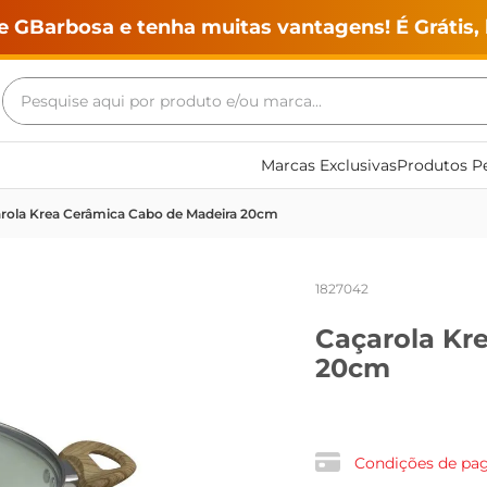
e GBarbosa e tenha muitas vantagens! É Grátis, 
Pesquise aqui por produto e/ou marca...
Termos mais buscados
Marcas Exclusivas
Produtos Pe
geladeira
rola Krea Cerâmica Cabo de Madeira 20cm
maquina lavar
fogao
1827042
café
Caçarola Kr
cerveja
20cm
frango
leite
vinho
Condições de p
leite pó