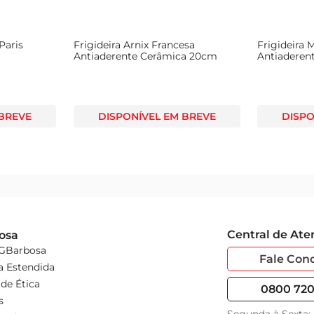
Paris
Frigideira Arnix Francesa
Frigideira 
Antiaderente Cerâmica 20cm
Antiaderen
 BREVE
DISPONÍVEL EM BREVE
DISPO
Central de At
osa
 GBarbosa
Fale Con
a Estendida
de Ética
0800 720 
s