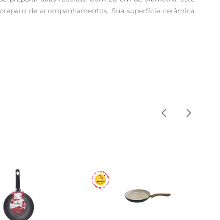
o preparo de acompanhamentos. Sua superfície cerâmica 
o e elegante, mas também oferece um manuseio seguro e 
duto mesmo após várias utilizações. Essa combinação de 
decorativo.

 Sua resistência ao calor permite que você a utilize em 
linária saudável, pois a cerâmica não libera substâncias 
nandoa uma aliada na cozinha, mesmo para quem não tem 
do dia a dia. 
