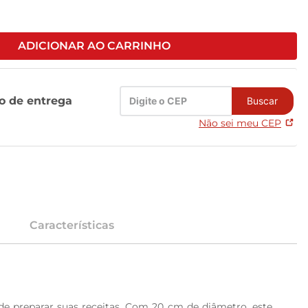
ADICIONAR AO CARRINHO
zo de entrega
Buscar
Não sei meu CEP
Características
de preparar suas receitas. Com 20 cm de diâmetro, este 