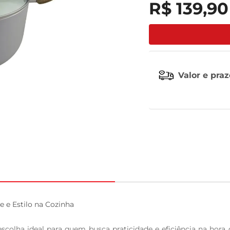
R$
139
,
90
tv
Valor e pra
 e Estilo na Cozinha

colha ideal para quem busca praticidade e eficiência na hora 