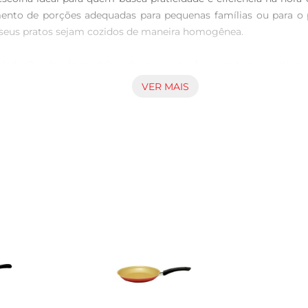
ozimento de porções adequadas para pequenas famílias ou para 
eus pratos sejam cozidos de maneira homogênea.

lidade. O cabo de madeira nãoapenas confere um toque rústic
âmica, por sua vez, é fácil de limpar e mantém a beleza do pro
VER MAIS
ada tanto no fogão quanto na mesa, servindo como um belo item 
 Krea é perfeita para cozidos, risotos e até mesmo para assar.
rico. Além disso, é uma excelente opção para quem aprecia a cu
trientes dos alimentos.

e fácil de armazenar. Seu peso leve facilita o manuseio, tor
alta qualidade, garantindo durabilidade e resistência ao desgaste 